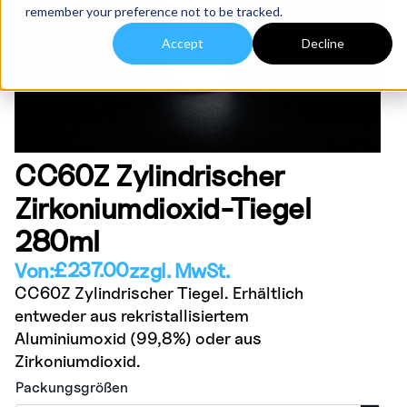
remember your preference not to be tracked.
Accept
Decline
CC60Z Zylindrischer
Zirkoniumdioxid-Tiegel
280ml
£
237.00
Von:
zzgl. MwSt.
CC60Z Zylindrischer Tiegel. Erhältlich
entweder aus rekristallisiertem
Aluminiumoxid (99,8%) oder aus
Zirkoniumdioxid.
Packungsgrößen