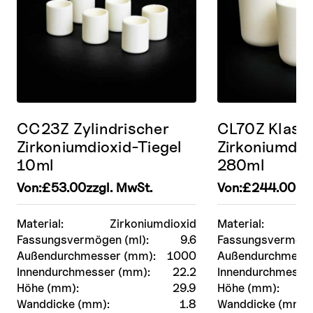
CC23Z Zylindrischer
CL70Z Klass
Zirkoniumdioxid-Tiegel
Zirkoniumdio
10ml
280ml
Von:
£
53.00
zzgl. MwSt.
Von:
£
244.00
zz
Material:
Zirkoniumdioxid
Material:
Fassungsvermögen (ml):
9.6
Fassungsvermöge
Außendurchmesser (mm):
1000
Außendurchmesse
Innendurchmesser (mm):
22.2
Innendurchmesse
Höhe (mm):
29.9
Höhe (mm):
Wanddicke (mm):
1.8
Wanddicke (mm):