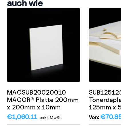
auch wie
MACSUB20020010
SUB125125
MACOR® Platte 200mm
Tonerdeplat
x 200mm x 10mm
125mm x 5
€
1,060.11
€
70.85
Von:
zz
exkl. MwSt.