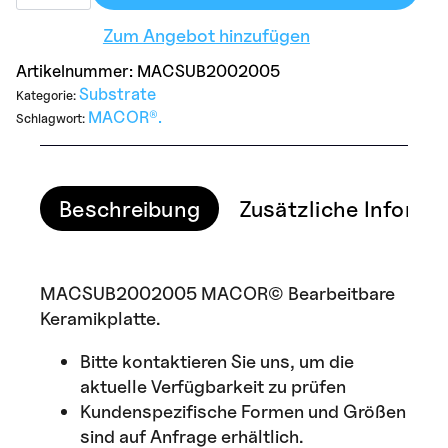
Plate
200mm
Zum Angebot hinzufügen
x
200mm
x
Artikelnummer:
MACSUB2002005
5mm
Substrate
Kategorie:
Menge
MACOR®.
Schlagwort:
Beschreibung
Zusätzliche Informa
MACSUB2002005 MACOR© Bearbeitbare
Keramikplatte.
Bitte kontaktieren Sie uns, um die
aktuelle Verfügbarkeit zu prüfen
Kundenspezifische Formen und Größen
sind auf Anfrage erhältlich.