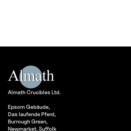
Varianten
auf.
Die
Optionen
können
auf
der
Produktseite
gewählt
werden
Almath Crucibles Ltd.
Epsom Gebäude,
Das laufende Pferd,
Burrough Green,
Newmarket, Suffolk