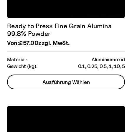
Ready to Press Fine Grain Alumina
99.8% Powder
Von:
£
57.00
zzgl. MwSt.
Material:
Aluminiumoxid
Gewicht (kg):
0.1, 0.25, 0.5, 1, 10, 5
Dieses
Ausführung Wählen
Produkt
weist
mehrere
Varianten
auf.
Die
Optionen