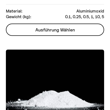
Material:
Aluminiumoxid
Gewicht (kg):
0.1, 0.25, 0.5, 1, 10, 5
Dieses
Ausführung Wählen
Produkt
weist
mehrere
Varianten
auf.
Die
Optionen
können
auf
der
Produktseite
gewählt
werden