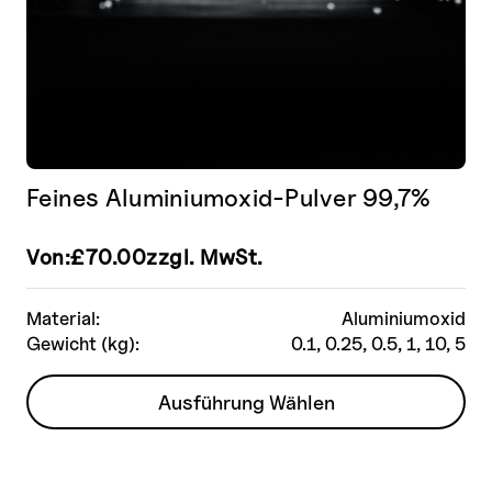
Feines Aluminiumoxid-Pulver 99,7%
Von:
£
70.00
zzgl. MwSt.
Material:
Aluminiumoxid
Gewicht (kg):
0.1, 0.25, 0.5, 1, 10, 5
Dieses
Ausführung Wählen
Produkt
weist
mehrere