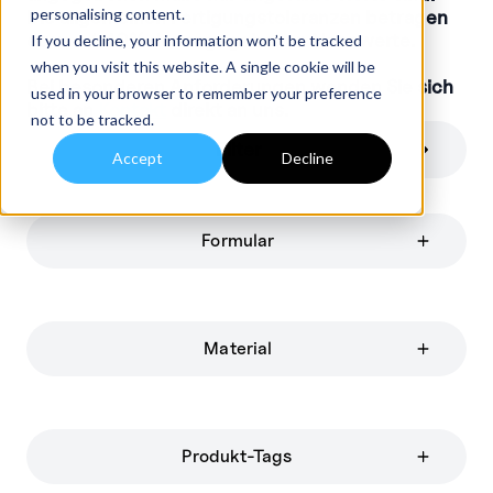
personalising content.
Die allgemeinen Fertigungstoleranzen betragen
etwa +/-10% der angegebenen Nennwerte.
If you decline, your information won’t be tracked
when you visit this website. A single cookie will be
Bei besonderen Anforderungen wenden Sie sich
used in your browser to remember your preference
bitte an
Kontakt
direkt an uns.
not to be tracked.
Filter
Accept
Decline
Formular
Material
Produkt-Tags