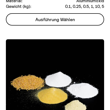
Material:
Aluminiumoxid
Gewicht (kg):
0.1, 0.25, 0.5, 1, 10, 5
Dieses
Ausführung Wählen
Produkt
weist
mehrere
Varianten
auf.
Die
Optionen
können
auf
der
Produktseite
gewählt
werden