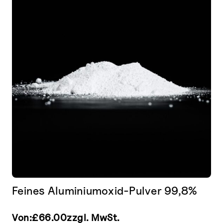
Die
Optionen
können
auf
der
Produktseite
gewählt
werden
Feines Aluminiumoxid-Pulver 99,8%
Von:
£
66.00
zzgl. MwSt.