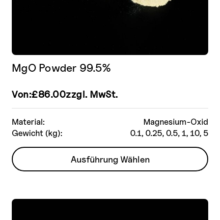
MgO Powder 99.5%
Von:
£
86.00
zzgl. MwSt.
Material:
Magnesium-Oxid
Gewicht (kg):
0.1, 0.25, 0.5, 1, 10, 5
Dieses
Ausführung Wählen
Produkt
weist
mehrere
Varianten
auf.