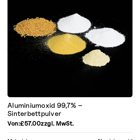
können
auf
der
Produktseite
gewählt
werden
Aluminiumoxid 99,7% –
Sinterbettpulver
Von:
£
57.00
zzgl. MwSt.