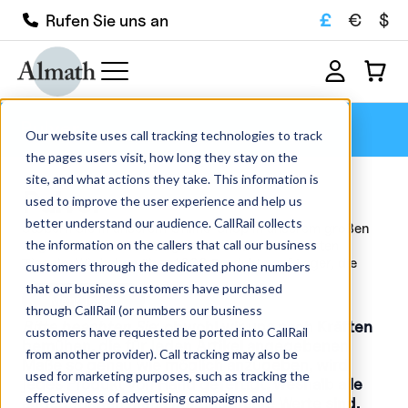
£
€
$
Rufen Sie uns an
Pulver
Our website uses call tracking technologies to track
the pages users visit, how long they stay on the
site, and what actions they take. This information is
Pulver
used to improve the user experience and help us
better understand our audience. CallRail collects
Stöbern Sie in unserem Online-Shop in unserem großen
the information on the callers that call our business
Angebot an Hochleistungskeramik und feuerfesten
Tiegeln. Wir haben über 1000 Produkte auf Lager, die
customers through the dedicated phone numbers
schnell geliefert werden können, und stellen den
that our business customers have purchased
Großteil...
Mehr lesen
through CallRail (or numbers our business
Bitte beachten Sie
; obwohl wir uns nach Kräften
customers have requested be ported into CallRail
bemühen, die für jeden Artikel angegebenen
from another provider). Call tracking may also be
Maße so genau wie möglich anzugeben, wird
used for marketing purposes, such as tracking the
jedes Produkt von Hand gefertigt, weshalb alle
effectiveness of advertising campaigns and
angegebenen Maße nur ungefähre Werte sind.