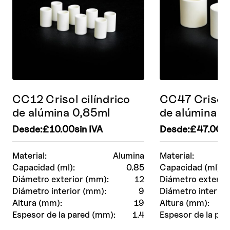
CC12 Crisol cilíndrico
CC47 Crisol c
de alúmina 0,85ml
de alúmina 5
Desde:
£
10.00
sin IVA
Desde:
£
47.00
si
Material:
Alumina
Material:
Capacidad (ml):
0.85
Capacidad (ml):
Diámetro exterior (mm):
12
Diámetro exterio
Diámetro interior (mm):
9
Diámetro interior
Altura (mm):
19
Altura (mm):
Espesor de la pared (mm):
1.4
Espesor de la par