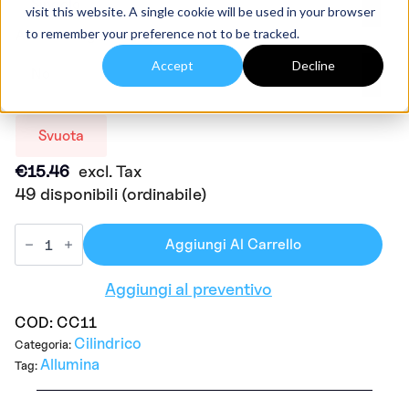
visit this website. A single cookie will be used in your browser
to remember your preference not to be tracked.
Avete bisogno di coperchi?
Accept
Decline
Svuota
€
15.46
excl. Tax
49 disponibili (ordinabile)
Aggiungi Al Carrello
Aggiungi al preventivo
COD:
CC11
Cilindrico
Categoria:
Allumina
Tag: