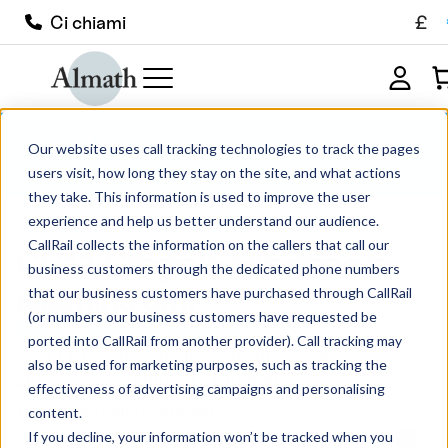
£
Ci chiami
CC11 Crogiolo cilindrico in allumina
Our website uses call tracking technologies to track the pages
5ml
users visit, how long they stay on the site, and what actions
they take. This information is used to improve the user
experience and help us better understand our audience.
CallRail collects the information on the callers that call our
CC11 Crogiolo cilindrico in
business customers through the dedicated phone numbers
allumina 5ml
that our business customers have purchased through CallRail
(or numbers our business customers have requested be
Da:
€
15.46
IVA esclusa
ported into CallRail from another provider). Call tracking may
CC11 Crogiolo cilindrico. Realizzato in
also be used for marketing purposes, such as tracking the
allumina ricristallizzata (99,8%).
effectiveness of advertising campaigns and personalising
Dimensioni della confezione
content.
If you decline, your information won’t be tracked when you