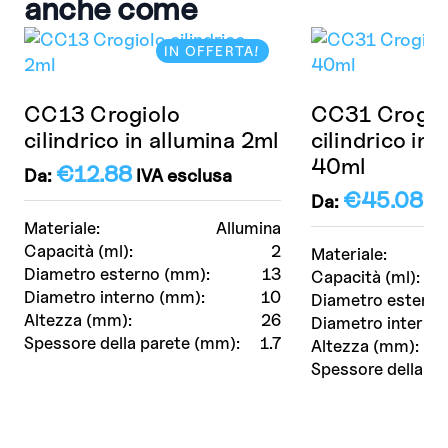
anche come
IN OFFERTA!
CC13 Crogiolo
CC31 Crogio
cilindrico in allumina 2ml
cilindrico in 
40ml
€
12.88
Da:
IVA esclusa
€
45.08
Da:
IV
Materiale:
Allumina
Capacità (ml):
2
Materiale:
Diametro esterno (mm):
13
Capacità (ml):
Diametro interno (mm):
10
Diametro esterno
Altezza (mm):
26
Diametro interno
Spessore della parete (mm):
1.7
Altezza (mm):
Spessore della pa