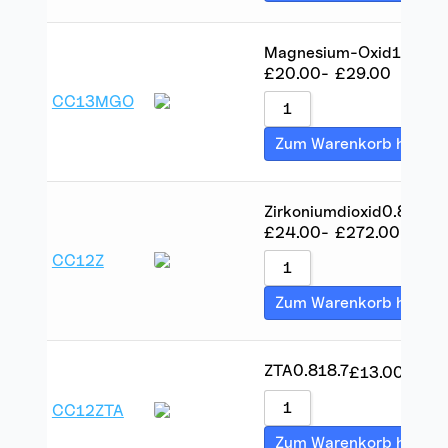
Magnesium-Oxid
1.7
22.7
£
20.00
-
£
29.00
CC13MGO
Zum Warenkorb hinzuf
Zirkoniumdioxid
0.8
18.3
£
24.00
-
£
272.00
CC12Z
Zum Warenkorb hinzuf
ZTA
0.8
18.7
£
13.00
-
£
18
CC12ZTA
Zum Warenkorb hinzuf