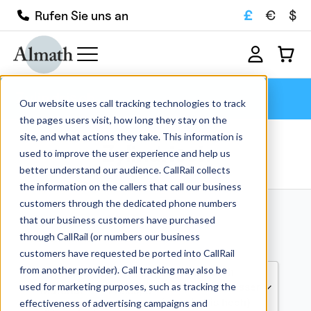
£
€
$
Rufen Sie uns an
Zylindrisch
Our website uses call tracking technologies to track
the pages users visit, how long they stay on the
site, and what actions they take. This information is
Zylindrisch
used to improve the user experience and help us
better understand our audience. CallRail collects
the information on the callers that call our business
customers through the dedicated phone numbers
Showing 1 – 30 of
that our business customers have purchased
through CallRail (or numbers our business
280 results
customers have requested be ported into CallRail
from another provider). Call tracking may also be
Sortieren nach
used for marketing purposes, such as tracking the
Außendurchmesser
Material
Preisspanne
(niedrig bis hoch)
effectiveness of advertising campaigns and