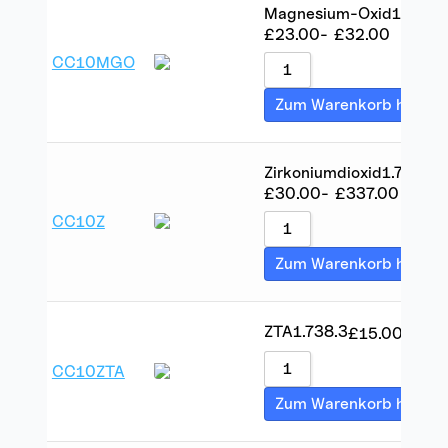
Magnesium-Oxid
1.5
10
£
23.00
-
£
32.00
CC10MGO
Zum Warenkorb hinzuf
Zirkoniumdioxid
1.7
37.6
£
30.00
-
£
337.00
CC10Z
Zum Warenkorb hinzuf
ZTA
1.7
38.3
£
15.00
-
£
23
CC10ZTA
Zum Warenkorb hinzuf