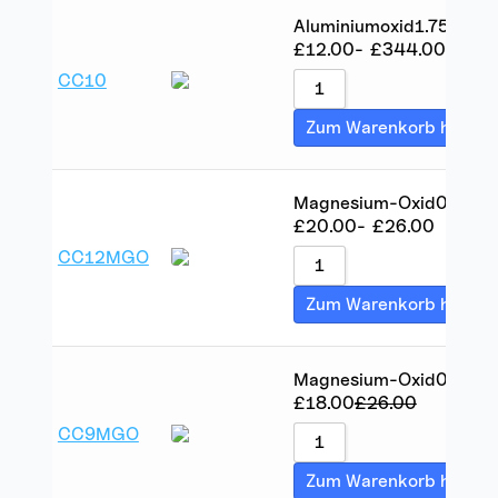
Aluminiumoxid
1.75
106
£
12.00
-
£
344.00
CC10
Zum Warenkorb hinzuf
Magnesium-Oxid
0.7
16.6
£
20.00
-
£
26.00
CC12MGO
Zum Warenkorb hinzuf
Magnesium-Oxid
0.5
13.
£
18.00
£
26.00
CC9MGO
Zum Warenkorb hinzuf