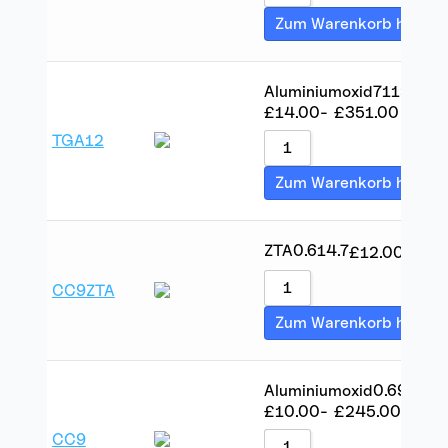
Zum Warenkorb hinzuf
Aluminiumoxid
7
119
£
14.00
-
£
351.00
TGA12
Zum Warenkorb hinzuf
ZTA
0.6
14.7
£
12.00
-
£
17
CC9ZTA
Zum Warenkorb hinzuf
Aluminiumoxid
0.6
9
£
10.00
-
£
245.00
CC9