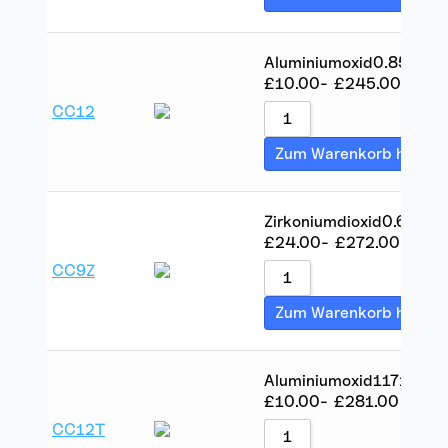
Aluminiumoxid
0.85
10
£
10.00
-
£
245.00
CC12
Zum Warenkorb hinzuf
Zirkoniumdioxid
0.6
14.5
£
24.00
-
£
272.00
CC9Z
Zum Warenkorb hinzuf
Aluminiumoxid
117
100
£
10.00
-
£
281.00
CC12T