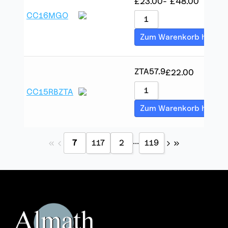
£
23.00
-
£
48.00
CC16MGO
Zum Warenkorb hinzuf
ZTA
57.9
£
22.00
CC15RBZTA
Zum Warenkorb hinzuf
...
7
117
2
119