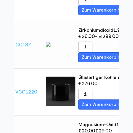
Zum Warenkorb hinzuf
Zirkoniumdioxid
1.9
100
£
26.00
-
£
299.00
CC13Z
Zum Warenkorb hinzuf
Glasartiger Kohlenstoff
1
£
276.00
VCC1220
Zum Warenkorb hinzuf
Magnesium-Oxid
117
12.
£
20.00
£
29.00