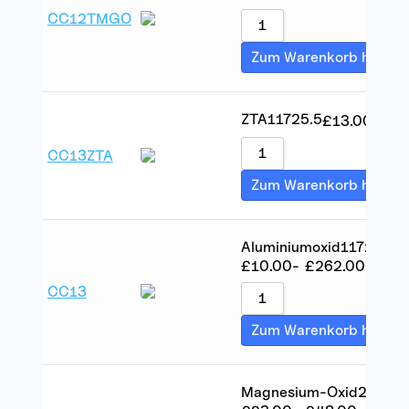
CC12TMGO
Zum Warenkorb hinzuf
ZTA
117
25.5
£
13.00
-
£
2
CC13ZTA
Zum Warenkorb hinzuf
Aluminiumoxid
117
1000
£
10.00
-
£
262.00
CC13
Zum Warenkorb hinzuf
Magnesium-Oxid
2.2
18.7