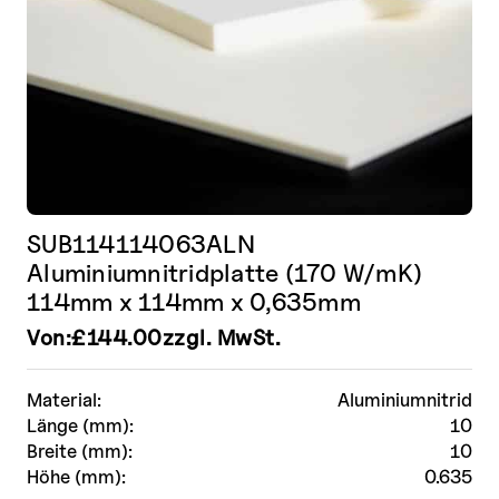
werden
SUB114114063ALN
Aluminiumnitridplatte (170 W/mK)
114mm x 114mm x 0,635mm
Von:
£
144.00
zzgl. MwSt.
Material:
Aluminiumnitrid
Länge (mm):
10
Breite (mm):
10
Höhe (mm):
0.635