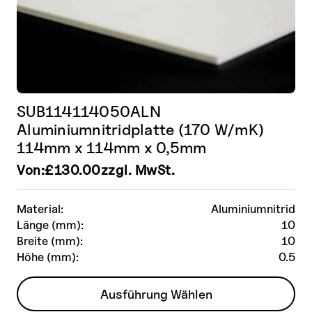
SUB114114050ALN
Aluminiumnitridplatte (170 W/mK)
114mm x 114mm x 0,5mm
Von:
£
130.00
zzgl. MwSt.
Material:
Aluminiumnitrid
Länge (mm):
10
Breite (mm):
10
Höhe (mm):
0.5
Dieses
Ausführung Wählen
Produkt