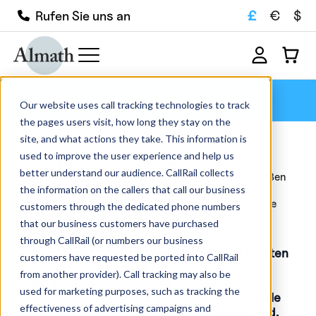
£
€
$
Rufen Sie uns an
Aluminiumnitrid
Our website uses call tracking technologies to track
the pages users visit, how long they stay on the
site, and what actions they take. This information is
Aluminiumnitrid
used to improve the user experience and help us
better understand our audience. CallRail collects
Stöbern Sie in unserem Online-Shop in unserem großen
the information on the callers that call our business
Angebot an Hochleistungskeramik und feuerfesten
Tiegeln. Wir haben über 1000 Produkte auf Lager, die
customers through the dedicated phone numbers
schnell geliefert werden können, und stellen den
that our business customers have purchased
Großteil...
Mehr lesen
through CallRail (or numbers our business
Bitte beachten Sie
; obwohl wir uns nach Kräften
customers have requested be ported into CallRail
bemühen, die für jeden Artikel angegebenen
from another provider). Call tracking may also be
Maße so genau wie möglich anzugeben, wird
used for marketing purposes, such as tracking the
jedes Produkt von Hand gefertigt, weshalb alle
effectiveness of advertising campaigns and
angegebenen Maße nur ungefähre Werte sind.