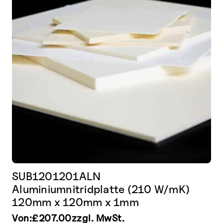
Optionen
können
auf
der
Produktseite
gewählt
werden
SUB1201201ALN
Aluminiumnitridplatte (210 W/mK)
120mm x 120mm x 1mm
Von:
£
207.00
zzgl. MwSt.