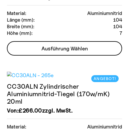
Material:
Aluminiumnitrid
Länge (mm):
104
Breite (mm):
104
Höhe (mm):
7
Dieses
Ausführung Wählen
Produkt
weist
mehrere
Varianten
ANGEBOT!
auf.
CC30ALN Zylindrischer
Die
Aluminiumnitrid-Tiegel (170w/mK)
Optionen
20ml
können
auf
Von:
£
266.00
zzgl. MwSt.
der
Produktseite
Material:
Aluminiumnitrid