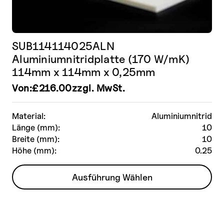
SUB114114025ALN
Aluminiumnitridplatte (170 W/mK)
114mm x 114mm x 0,25mm
Von:
£
216.00
zzgl. MwSt.
Material:
Aluminiumnitrid
Länge (mm):
10
Breite (mm):
10
Höhe (mm):
0.25
Dieses
Ausführung Wählen
Produkt
weist
mehrere
Varianten