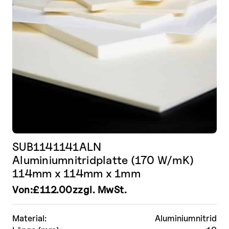
SUB1141141ALN
Aluminiumnitridplatte (170 W/mK)
114mm x 114mm x 1mm
Von:
£
112.00
zzgl. MwSt.
Material:
Aluminiumnitrid