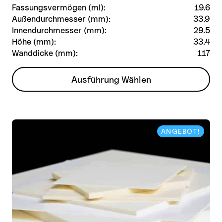
gewählt
Fassungsvermögen (ml):
19.6
werden
Außendurchmesser (mm):
33.9
Innendurchmesser (mm):
29.5
Höhe (mm):
33.4
Wanddicke (mm):
117
Dieses
Ausführung Wählen
Produkt
weist
mehrere
Varianten
ANGEBOT!
auf.
Die
Optionen
können
auf
der
Produktseite
gewählt