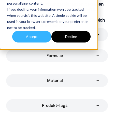
personalising content.
Die allgemeinen Fertigungstoleranzen betragen
etwa +/-10% der angegebenen Nennwerte.
If you decline, your information won’t be tracked
when you visit this website. A single cookie will be
Bei besonderen Anforderungen wenden Sie sich
used in your browser to remember your preference
bitte an
Kontakt
direkt an uns.
not to be tracked.
Filter
Accept
Decline
Formular
Material
Produkt-Tags