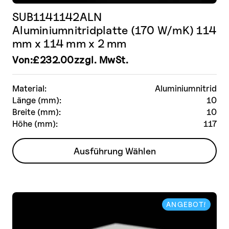
SUB1141142ALN
Aluminiumnitridplatte (170 W/mK) 114
mm x 114 mm x 2 mm
Von:
£
232.00
zzgl. MwSt.
Material:
Aluminiumnitrid
Länge (mm):
10
Breite (mm):
10
Höhe (mm):
117
Dieses
Ausführung Wählen
Produkt
weist
mehrere
Varianten
ANGEBOT!
auf.
Die