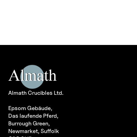
auf.
Die
Optionen
können
auf
der
Produktseite
gewählt
werden
Almath Crucibles Ltd.
Epsom Gebäude,
Das laufende Pferd,
Burrough Green,
Newmarket, Suffolk