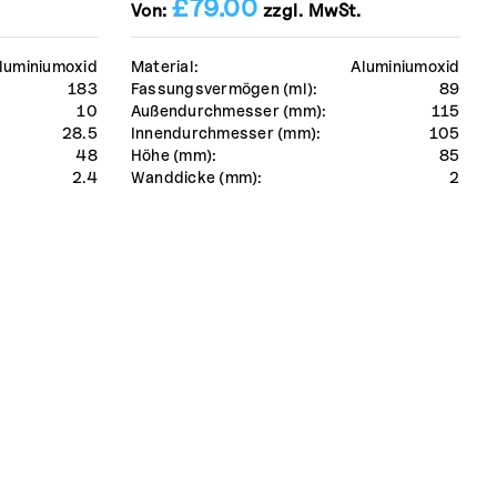
£
79.00
Von:
zzgl. MwSt.
luminiumoxid
Material:
Aluminiumoxid
183
Fassungsvermögen (ml):
89
10
Außendurchmesser (mm):
115
28.5
Innendurchmesser (mm):
105
48
Höhe (mm):
85
2.4
Wanddicke (mm):
2