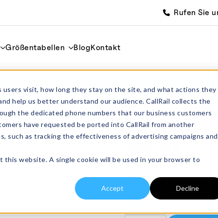
Rufen Sie u
Größentabellen
Blog
Kontakt
00ml
Start
Zylindrisc
 users visit, how long they stay on the site, and what actions they
and help us better understand our audience. CallRail collects the
through the dedicated phone numbers that our business customers
CC150ZTA Zyl
tomers have requested be ported into CallRail from another
es, such as tracking the effectiveness of advertising campaigns and
2500ml
£
422.00
t this website. A single cookie will be used in your browser to
exkl. MwSt.
CC150ZTA Zylindrischer 
gerade Seiten. Hergeste
Accept
Decline
Verfügbar bei Nach
CC150ZTA