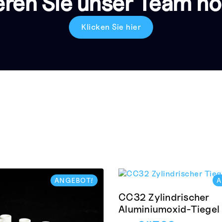
eren Sie unser Team no
Klicken Sie hier
ANGEBOT!
A
CC32 Zylindrischer
Aluminiumoxid-Tiegel