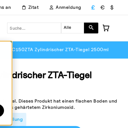
£
€
$
ns an
Zitat
Anmeldung
Suche
Alle
h
CC150ZTA Zylindrischer ZTA-Tiegel 2500ml
indrischer ZTA-Tiegel
Tiegel. Dieses Produkt hat einen flachen Boden und
llt aus gehärtetem Zirkoniumoxid.
bestellung