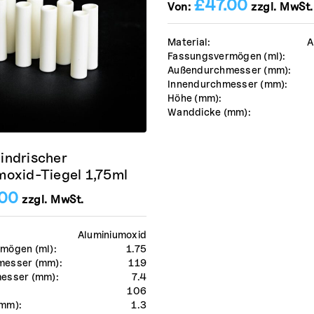
£
47.00
Von:
zzgl. MwSt.
Material:
A
Fassungsvermögen (ml):
Außendurchmesser (mm):
Innendurchmesser (mm):
Höhe (mm):
Wanddicke (mm):
indrischer
moxid-Tiegel 1,75ml
.00
zzgl. MwSt.
Aluminiumoxid
mögen (ml):
1.75
messer (mm):
119
esser (mm):
7.4
106
mm):
1.3