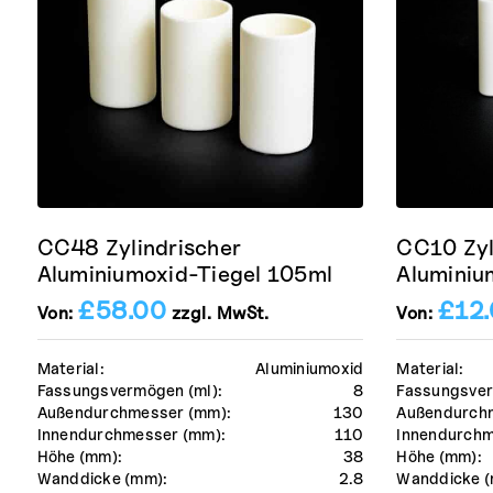
CC48 Zylindrischer
CC10 Zyl
Aluminiumoxid-Tiegel 105ml
Aluminiu
£
58.00
£
12
Von:
zzgl. MwSt.
Von:
Material:
Aluminiumoxid
Material:
Fassungsvermögen (ml):
8
Fassungsver
Außendurchmesser (mm):
130
Außendurch
Innendurchmesser (mm):
110
Innendurchm
Höhe (mm):
38
Höhe (mm):
Wanddicke (mm):
2.8
Wanddicke (