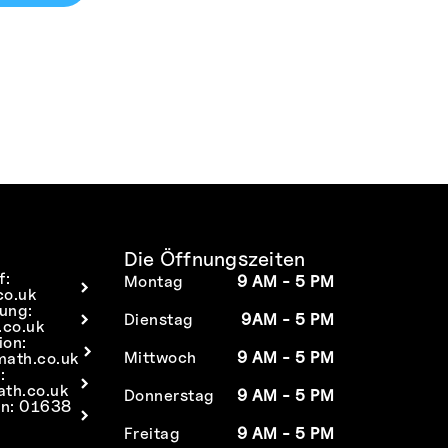
Die Öffnungszeiten
f:
Montag
9 AM - 5 PM
co.uk
tung:
Dienstag
9AM - 5 PM
co.uk
ion:
Mittwoch
9 AM - 5 PM
math.co.uk
:
ath.co.uk
Donnerstag
9 AM - 5 PM
an: 01638
Freitag
9 AM - 5 PM