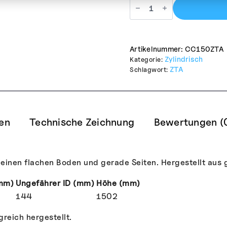
Cylindrical
ZTA
Crucible
2500ml
Menge
Artikelnummer:
CC150ZTA
Zylindrisch
Kategorie:
ZTA
Schlagwort:
nen
Technische Zeichnung
Bewertungen (
 einen flachen Boden und gerade Seiten. Hergestellt aus
mm)
Ungefährer ID (mm)
Höhe (mm)
144
1502
reich hergestellt.