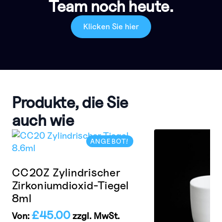
Team noch heute.
Klicken Sie hier
Produkte, die Sie
auch wie
ANGEBOT!
CC20Z Zylindrischer
Zirkoniumdioxid-Tiegel
8ml
£
45.00
Von:
zzgl. MwSt.