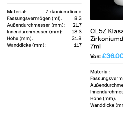
Material:
Zirkoniumdioxid
Fassungsvermögen (ml):
8.3
Außendurchmesser (mm):
21.7
CL5Z Klassis
Innendurchmesser (mm):
18.3
Zirkoniumdio
Höhe (mm):
31.8
7ml
Wanddicke (mm):
117
£
36.00
Von:
zz
Material:
Fassungsvermöge
Außendurchmesse
Innendurchmesse
Höhe (mm):
Wanddicke (mm):