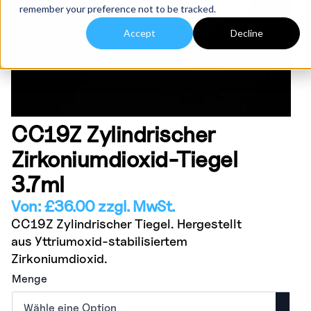
remember your preference not to be tracked.
Accept
Decline
CC19Z Zylindrischer
Zirkoniumdioxid-Tiegel
3.7ml
Von:
£
36.00
zzgl. MwSt.
CC19Z Zylindrischer Tiegel. Hergestellt
aus Yttriumoxid-stabilisiertem
Zirkoniumdioxid.
Menge