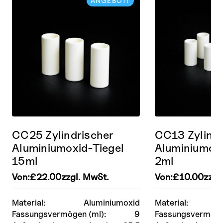
ANGEBOT!
CC25 Zylindrischer
CC13 Zylindr
Aluminiumoxid-Tiegel
Aluminiumoxi
15ml
2ml
Von:
£
22.00
zzgl. MwSt.
Von:
£
10.00
zzgl
Material:
Aluminiumoxid
Material:
Fassungsvermögen (ml):
9
Fassungsvermöge