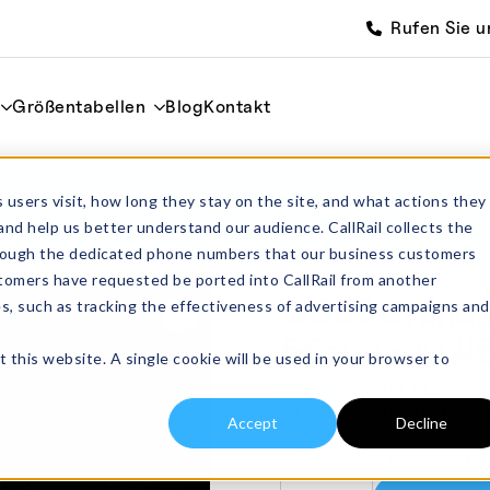
Rufen Sie u
Größentabellen
Blog
Kontakt
 OD 55mm x ID 45mm
Start
Zylindrisch
 users visit, how long they stay on the site, and what actions they
QC56 Zylindrischer Quarz-Tie
and help us better understand our audience. CallRail collects the
through the dedicated phone numbers that our business customers
tomers have requested be ported into CallRail from another
QC56 Zylindr
es, such as tracking the effectiveness of advertising campaigns and
55mm x ID 
t this website. A single cookie will be used in your browser to
£
74.00
exkl. MwSt.
QC56 Zylindrischer Tieg
Accept
Decline
29 vorrätig (kann nachb
QC56