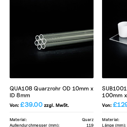
QUA108 Quarzrohr OD 10mm x
SUB1001
ID 8mm
100mm x
£
39.00
£
12
Von:
zzgl. MwSt.
Von:
Material:
Quarz
Material:
Außendurchmesser (mm):
119
Länge (mm):