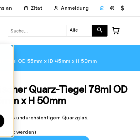
£
€
$
ns an
Zitat
Anmeldung
Suche
Alle
gel 78ml OD 55mm x ID 45mm x H 50mm
ischer Quarz-Tiegel 78ml OD
45mm x H 50mm
el aus undurchsichtigem Quarzglas.
estellt werden)