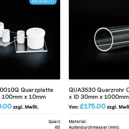
ANGEBOT!
0010Q Quarzplatte
QUA3530 Quarzrohr
 100mm x 10mm
x ID 30mm x 1000mm
9.00
£
175.00
zzgl. MwSt.
Von:
zzgl. MwS
Quarz
Material:
65
Außendurchmesser (mm):