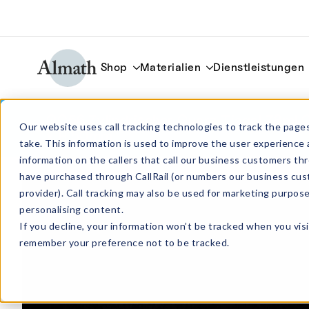
Shop
Materialien
Dienstleistungen
QC56 Zylindrischer Quarz-Tiegel 78ml
Our website uses call tracking technologies to track the pages
x H 50mm
take. This information is used to improve the user experience 
information on the callers that call our business customers 
have purchased through CallRail (or numbers our business cus
provider). Call tracking may also be used for marketing purpos
personalising content.
If you decline, your information won’t be tracked when you visi
remember your preference not to be tracked.