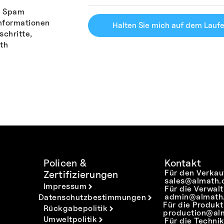
n Spam
Informationen
Halten Sie mich auf dem Lauf
schritte,
th
Policen &
Kontakt
Für den Verkau
Zertifizierungen
sales@almath.
Impressum
Für die Verwal
admin@almath.
Datenschutzbestimmungen
Für die Produkt
Rückgabepolitik
production@al
Umweltpolitik
Für die Technik