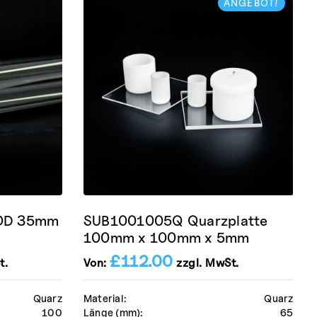
ANGEBOT!
 OD 35mm
SUB1001005Q Quarzplatte
100mm x 100mm x 5mm
£
112.00
t.
Von:
zzgl. MwSt.
Quarz
Material:
Quarz
100
Länge (mm):
65