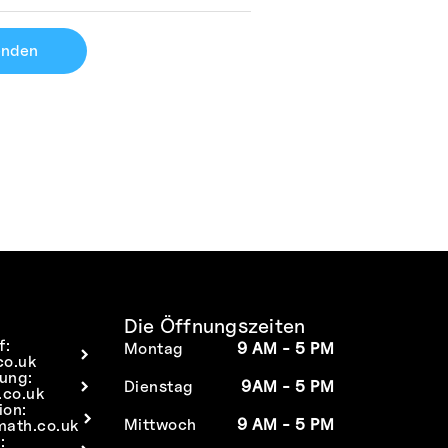
enden
Die Öffnungszeiten
f:
Montag
9 AM - 5 PM
co.uk
tung:
Dienstag
9AM - 5 PM
co.uk
ion:
Mittwoch
9 AM - 5 PM
math.co.uk
: