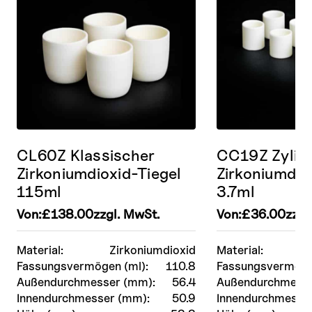
CL60Z Klassischer
CC19Z Zylind
Zirkoniumdioxid-Tiegel
Zirkoniumdio
115ml
3.7ml
Von:
£
138.00
zzgl. MwSt.
Von:
£
36.00
zzgl
Material:
Zirkoniumdioxid
Material:
Fassungsvermögen (ml):
110.8
Fassungsvermöge
Außendurchmesser (mm):
56.4
Außendurchmesse
Innendurchmesser (mm):
50.9
Innendurchmesse