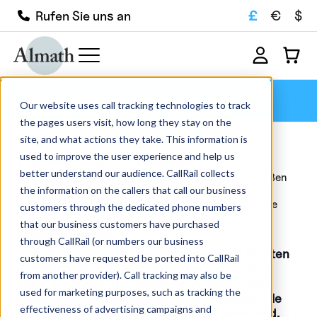
£
€
$
Rufen Sie uns an
Feuerfeste Tiegel
Our website uses call tracking technologies to track
the pages users visit, how long they stay on the
site, and what actions they take. This information is
Feuerfeste Tiegel
used to improve the user experience and help us
better understand our audience. CallRail collects
Stöbern Sie in unserem Online-Shop in unserem großen
the information on the callers that call our business
Angebot an Hochleistungskeramik und feuerfesten
Tiegeln. Wir haben über 1000 Produkte auf Lager, die
customers through the dedicated phone numbers
schnell geliefert werden können, und stellen den
that our business customers have purchased
Großteil...
Mehr lesen
through CallRail (or numbers our business
Bitte beachten Sie
; obwohl wir uns nach Kräften
customers have requested be ported into CallRail
bemühen, die für jeden Artikel angegebenen
from another provider). Call tracking may also be
Maße so genau wie möglich anzugeben, wird
used for marketing purposes, such as tracking the
jedes Produkt von Hand gefertigt, weshalb alle
effectiveness of advertising campaigns and
angegebenen Maße nur ungefähre Werte sind.