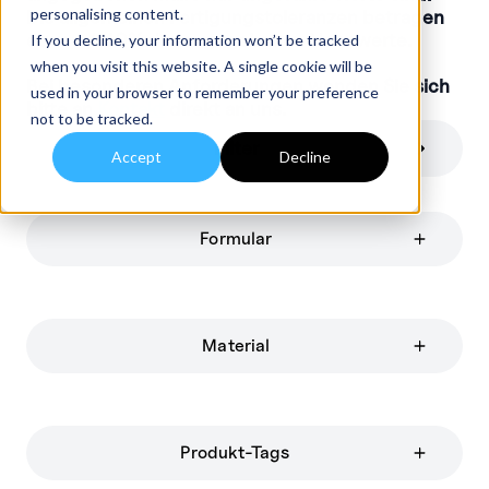
personalising content.
Die allgemeinen Fertigungstoleranzen betragen
etwa +/-10% der angegebenen Nennwerte.
If you decline, your information won’t be tracked
when you visit this website. A single cookie will be
Bei besonderen Anforderungen wenden Sie sich
used in your browser to remember your preference
bitte an
Kontakt
direkt an uns.
not to be tracked.
Filter
Accept
Decline
Formular
Material
Produkt-Tags