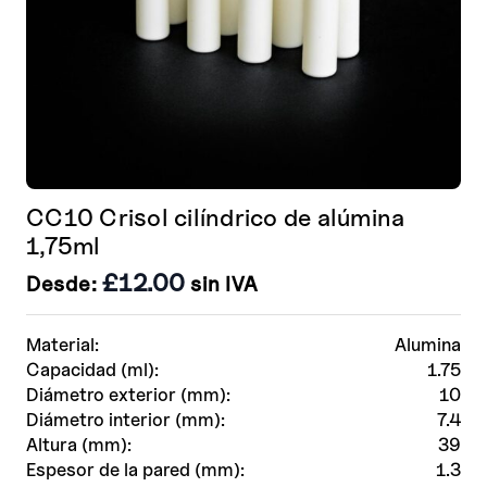
de
producto
CC10 Crisol cilíndrico de alúmina
1,75ml
£
12.00
Desde:
sin IVA
Material:
Alumina
Capacidad (ml):
1.75
Diámetro exterior (mm):
10
Diámetro interior (mm):
7.4
Altura (mm):
39
Espesor de la pared (mm):
1.3