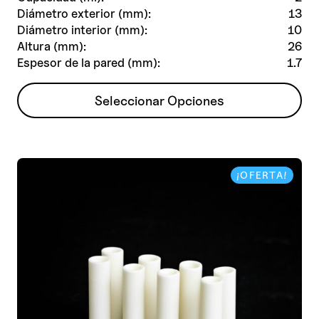
Diámetro exterior (mm):
13
Diámetro interior (mm):
10
Altura (mm):
26
Espesor de la pared (mm):
1.7
Este
Seleccionar Opciones
producto
tiene
múltiples
variantes.
¡OFERTA!
Las
opciones
se
pueden
elegir
en
la
página