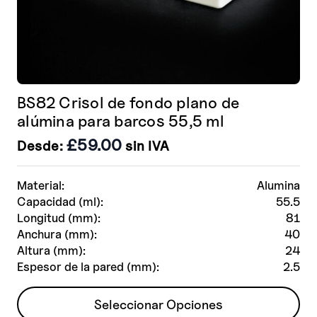
BS82 Crisol de fondo plano de
alúmina para barcos 55,5 ml
£
59.00
Desde:
sin IVA
Material:
Alumina
Capacidad (ml):
55.5
Longitud (mm):
81
Anchura (mm):
40
Altura (mm):
24
Espesor de la pared (mm):
2.5
Este
Seleccionar Opciones
producto