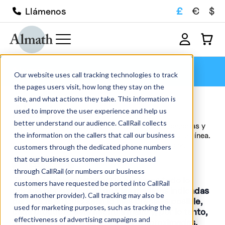
£
€
$
Llámenos
Alumina
Our website uses call tracking technologies to track
the pages users visit, how long they stay on the
site, and what actions they take. This information is
Alumina
used to improve the user experience and help us
better understand our audience. CallRail collects
Explore nuestra amplia gama de cerámicas avanzadas y
the information on the callers that call our business
crisoles refractarios a la venta en nuestra tienda en línea.
Disponemos de más de 1000 productos en stock,
customers through the dedicated phone numbers
disponibles para entrega rápida,...
that our business customers have purchased
Leer más
through CallRail (or numbers our business
Ten en cuenta que
; aunque hacemos todo lo
customers have requested be ported into CallRail
posible por garantizar que las medidas indicadas
from another provider). Call tracking may also be
para cada artículo sean lo más precisas posible,
used for marketing purposes, such as tracking the
cada producto está hecho a mano y, por lo tanto,
effectiveness of advertising campaigns and
todas las medidas indicadas son aproximadas.