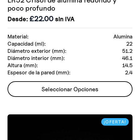
poco profundo
£
22.00
Desde:
sin IVA
Material:
Alumina
Capacidad (ml):
22
Diámetro exterior (mm):
51.2
Diámetro interior (mm):
46.1
Altura (mm):
14.5
Espesor de la pared (mm):
2.4
Este
Seleccionar Opciones
producto
tiene
múltiples
variantes.
¡OFERTA!
Las
opciones
se