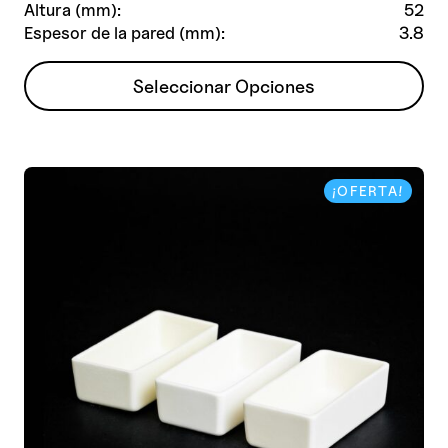
Altura (mm):
52
Espesor de la pared (mm):
3.8
Este
Seleccionar Opciones
producto
tiene
múltiples
variantes.
¡OFERTA!
Las
opciones
se
pueden
elegir
en
la
página
de
producto