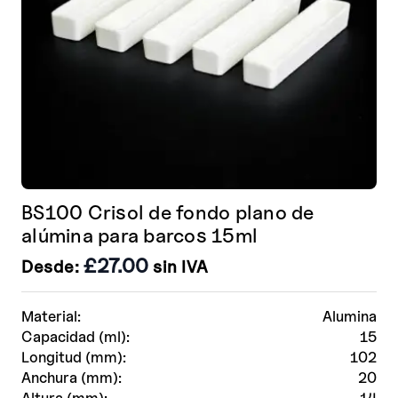
página
de
producto
BS100 Crisol de fondo plano de
alúmina para barcos 15ml
£
27.00
Desde:
sin IVA
Material:
Alumina
Capacidad (ml):
15
Longitud (mm):
102
Anchura (mm):
20