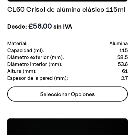
CL60 Crisol de alúmina clásico 115ml
£
56.00
Desde:
sin IVA
Material:
Alumina
Capacidad (ml):
115
Diámetro exterior (mm):
58.5
Diámetro interior (mm):
53.6
Altura (mm):
61
Espesor de la pared (mm):
2.7
Este
Seleccionar Opciones
producto
tiene
múltiples
variantes.
Las