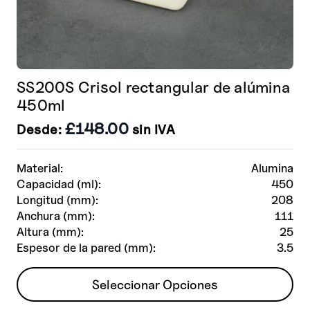
SS200S Crisol rectangular de alúmina
450ml
£
148.00
Desde:
sin IVA
Material:
Alumina
Capacidad (ml):
450
Longitud (mm):
208
Anchura (mm):
111
Altura (mm):
25
Espesor de la pared (mm):
3.5
Este
Seleccionar Opciones
producto
tiene