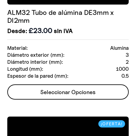
ALM32 Tubo de alúmina DE3mm x
DI2mm
£
23.00
Desde:
sin IVA
Material:
Alumina
Diámetro exterior (mm):
3
Diámetro interior (mm):
2
Longitud (mm):
1000
Espesor de la pared (mm):
0.5
Este
Seleccionar Opciones
producto
tiene
múltiples
variantes.
¡OFERTA!
Las
opciones