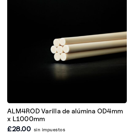
opciones
se
pueden
elegir
en
la
página
de
producto
ALM4ROD Varilla de alúmina OD4mm
x L1000mm
£
28.00
sin impuestos