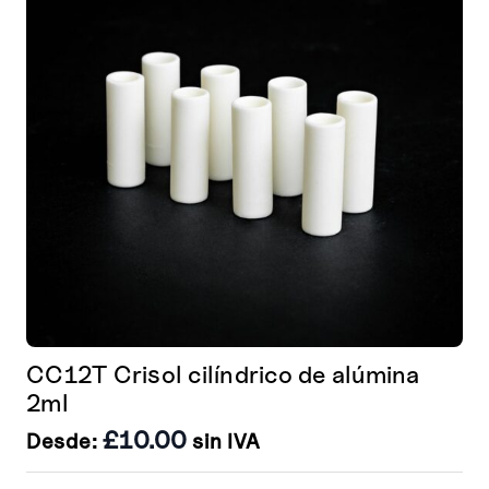
pueden
elegir
en
la
página
de
producto
CC12T Crisol cilíndrico de alúmina
2ml
£
10.00
Desde:
sin IVA