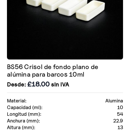
página
de
producto
BS56 Crisol de fondo plano de
alúmina para barcos 10ml
£
18.00
Desde:
sin IVA
Material:
Alumina
Capacidad (ml):
10
Longitud (mm):
54
Anchura (mm):
22.9
Altura (mm):
13