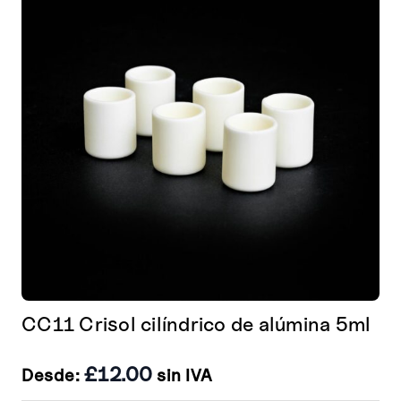
se
pueden
elegir
en
la
página
de
producto
CC11 Crisol cilíndrico de alúmina 5ml
£
12.00
Desde:
sin IVA