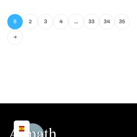
múltiples
variantes.
8
2
3
4
...
33
34
35
Las
opciones
→
se
pueden
elegir
en
la
página
de
producto