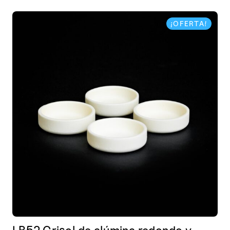
¡OFERTA!
LR52 Crisol de alúmina redondo y