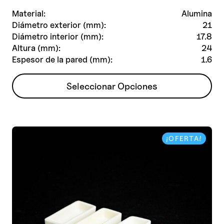
Material:
Alumina
Diámetro exterior (mm):
21
Diámetro interior (mm):
17.8
Altura (mm):
24
Espesor de la pared (mm):
1.6
Este
Seleccionar Opciones
producto
tiene
múltiples
variantes.
¡OFERTA!
Las
opciones
se
pueden
elegir
en
la