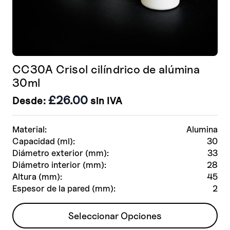
CC30A Crisol cilíndrico de alúmina
30ml
£
26.00
Desde:
sin IVA
Material:
Alumina
Capacidad (ml):
30
Diámetro exterior (mm):
33
Diámetro interior (mm):
28
Altura (mm):
45
Espesor de la pared (mm):
2
Este
Seleccionar Opciones
producto