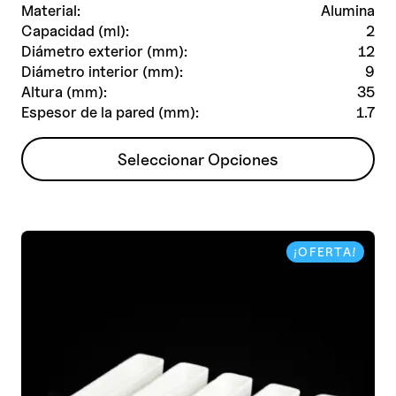
Material:
Alumina
Capacidad (ml):
2
Diámetro exterior (mm):
12
Diámetro interior (mm):
9
Altura (mm):
35
Espesor de la pared (mm):
1.7
Este
Seleccionar Opciones
producto
tiene
múltiples
variantes.
¡OFERTA!
Las
opciones
se
pueden
elegir
en
la