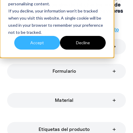
personalising content.
Las tolerancias generales de fabricación son de
aproximadamente +/-10% respecto a los valores
If you decline, your information won’t be tracked
nominales indicados.
when you visit this website. A single cookie will be
used in your browser to remember your preference
Para requisitos específicos, por favor
contacto
not to be tracked.
directamente a nosotros.
Accept
Decline
Filtros
Formulario
Material
Etiquetas del producto