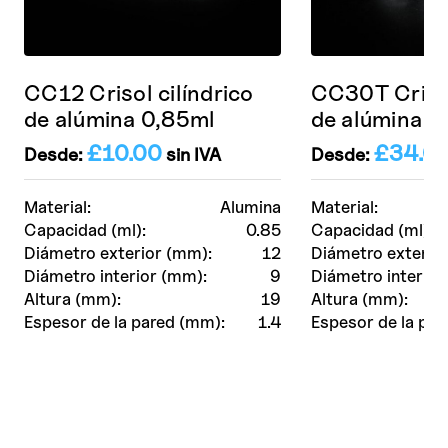
CC12 Crisol cilíndrico
CC30T Crisol
de alúmina 0,85ml
de alúmina 3
£
10.00
£
34.0
Desde:
sin IVA
Desde:
Material:
Alumina
Material:
Capacidad (ml):
0.85
Capacidad (ml):
Diámetro exterior (mm):
12
Diámetro exterio
Diámetro interior (mm):
9
Diámetro interior
Altura (mm):
19
Altura (mm):
Espesor de la pared (mm):
1.4
Espesor de la par