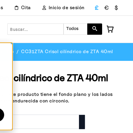
£
€
$
os
Cita
Inicio de sesión
Buscar en
Todos
índrico
CC31ZTA Crisol cilíndrico de ZTA 40ml
ol cilíndrico de ZTA 40ml
VA
o. Este producto tiene el fondo plano y los lados
úmina endurecida con circonio.