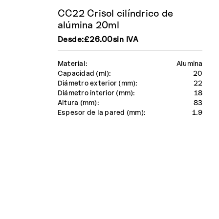
CC22 Crisol cilíndrico de
alúmina 20ml
Desde:
£
26.00
sin IVA
Material:
Alumina
Capacidad (ml):
20
Diámetro exterior (mm):
22
Diámetro interior (mm):
18
Altura (mm):
83
Espesor de la pared (mm):
1.9