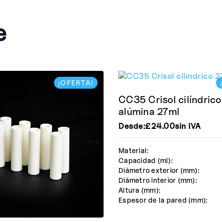
e
¡OFERTA!
CC35 Crisol cilíndrico
alúmina 27ml
Desde:
£
24.00
sin IVA
Material:
Capacidad (ml):
Diámetro exterior (mm):
Diámetro interior (mm):
Altura (mm):
Espesor de la pared (mm):