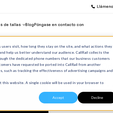
Llámen
s de tallas
Blog
Póngase en contacto con
Inicio
Cil
 users visit, how long they stay on the site, and what actions they
and help us better understand our audience. CallRail collects the
through the dedicated phone numbers that our business customers
CC31ZTA Cris
tomers have requested be ported into CallRail from another
es, such as tracking the effectiveness of advertising campaigns and
£
48.00
Desde:
sin I
CC31ZTA Crisol cilíndric
t this website. A single cookie will be used in your browser to
rectos. Fabricado en al
¿Necesita tapas?
Accept
Decline