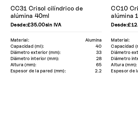
CC31 Crisol cilíndrico de
CC10 Cris
alúmina 40ml
alúmina 
Desde:
£
35.00
sin IVA
Desde:
£
12
Material:
Alumina
Material:
Capacidad (ml):
40
Capacidad (
Diámetro exterior (mm):
33
Diámetro ext
Diámetro interior (mm):
28
Diámetro int
Altura (mm):
65
Altura (mm):
Espesor de la pared (mm):
2.2
Espesor de l