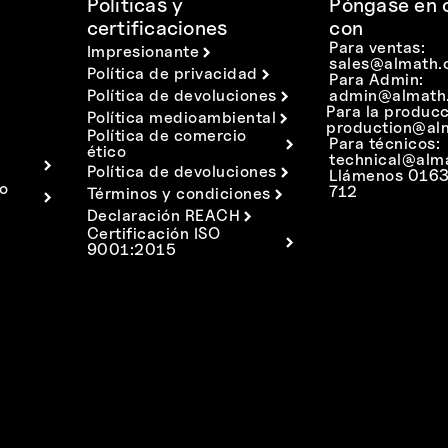
Políticas y
Póngase en 
certificaciones
con
Para ventas:
Impresionante
sales@almath.
Política de privacidad
Para Admin:
Política de devoluciones
admin@almath.
Para la producc
Política medioambiental
production@al
Política de comercio
Para técnicos:
ético
technical@alm
Política de devoluciones
Llámenos 016
o
712
Términos y condiciones
Declaración REACH
Certificación ISO
9001:2015