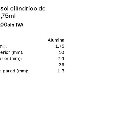
ol cilíndrico de
1,75ml
.00
sin IVA
Alumina
ml):
1.75
erior (mm):
10
erior (mm):
7.4
39
a pared (mm):
1.3