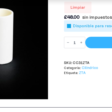
Limpiar
£
48.00
sin impuestos
Disponible para res
SKU:
CC31ZTA
Cilíndrico
Categoría:
ZTA
Etiqueta: