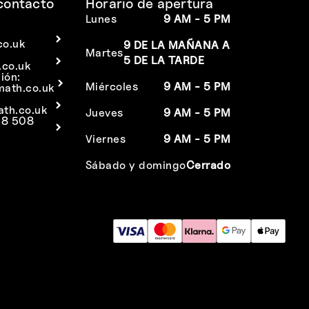
contacto
Horario de apertura
Lunes
9 AM - 5 PM
co.uk
9 DE LA MAÑANA A
Martes
5 DE LA TARDE
co.uk
ión:
Miércoles
9 AM - 5 PM
math.co.uk
ath.co.uk
Jueves
9 AM - 5 PM
38 508
Viernes
9 AM - 5 PM
Sábado y domingo
Cerrado