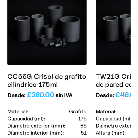
CC56G Crisol de grafito
TW21G Crisol
cilíndrico 175ml
de pared cón
£
260.00
£
46.0
Desde:
sin IVA
Desde:
Material:
Grafito
Material:
Capacidad (ml):
175
Capacidad (ml):
Diámetro exterior (mm):
65
Diámetro exterio
Diámetro interior (mm):
51
Altura (mm):