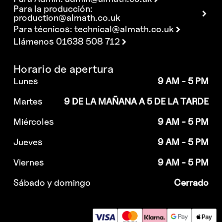
Para la producción:
production@almath.co.uk
Para técnicos:
technical@almath.co.uk
Llámenos 01638 508 712
Horario de apertura
Lunes
9 AM - 5 PM
Martes
9 DE LA MAÑANA A 5 DE LA TARDE
Miércoles
9 AM - 5 PM
Jueves
9 AM - 5 PM
Viernes
9 AM - 5 PM
Sábado y domingo
Cerrado