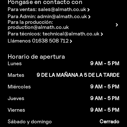
Póngase en contacto con
Para ventas:
sales@almath.co.uk
Para Admin:
admin@almath.co.uk
Para la producción:
production@almath.co.uk
Para técnicos:
technical@almath.co.uk
Llámenos 01638 508 712
Horario de apertura
Lunes
9 AM - 5 PM
Martes
9 DE LA MAÑANA A 5 DE LA TARDE
Miércoles
9 AM - 5 PM
Jueves
9 AM - 5 PM
Viernes
9 AM - 5 PM
Sábado y domingo
Cerrado