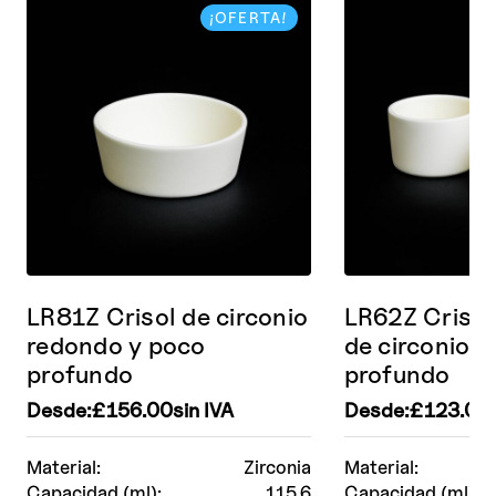
¡OFERTA!
LR81Z Crisol de circonio
LR62Z Crisol
redondo y poco
de circonio 
profundo
profundo
Desde:
£
156.00
sin IVA
Desde:
£
123.00
Material:
Zirconia
Material:
Capacidad (ml):
115.6
Capacidad (ml):