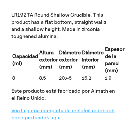
LR19ZTA Round Shallow Crucible. This
product has a flat bottom, straight walls
and a shallow height. Made in zirconia
toughened alumina.
Espesor
Altura
Diámetro
Diámetro
Capacidad
de la
exterior
exterior
interior
(ml)
pared
(mm)
(mm)
(mm)
(mm)
8
8.5
20.45
16.2
1.9
Este producto está fabricado por Almath en
el Reino Unido.
Vea la gama completa de crisoles redondos
poco profundos aquí.