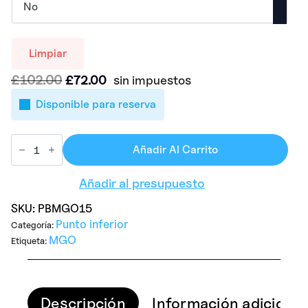
Limpiar
El
El
£
102.00
£
72.00
sin impuestos
precio
precio
Disponible para reserva
original
actual
era:
es:
£102.00.
£72.00.
Añadir Al Carrito
Añadir al presupuesto
SKU:
PBMGO15
Punto inferior
Categoría:
MGO
Etiqueta:
Descripción
Información adicional