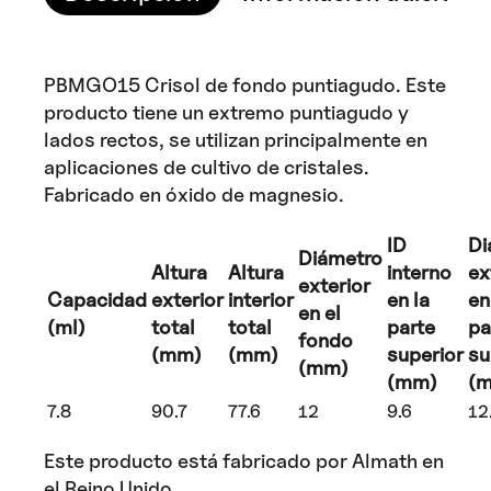
PBMGO15 Crisol de fondo puntiagudo. Este
producto tiene un extremo puntiagudo y
lados rectos, se utilizan principalmente en
aplicaciones de cultivo de cristales.
Fabricado en óxido de magnesio.
ID
Di
Diámetro
Altura
Altura
interno
ex
exterior
Capacidad
exterior
interior
en la
en
en el
(ml)
total
total
parte
pa
fondo
(mm)
(mm)
superior
su
(mm)
(mm)
(
7.8
90.7
77.6
12
9.6
12
Este producto está fabricado por Almath en
el Reino Unido.