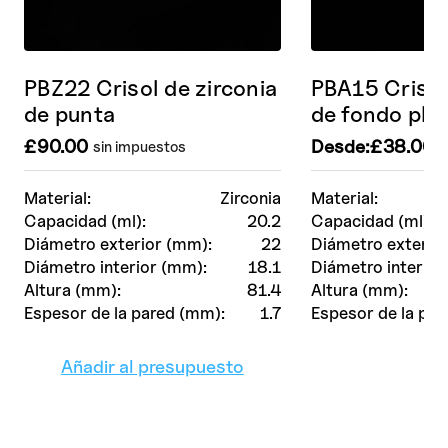
PBZ22 Crisol de zirconia
PBA15 Crisol
de punta
de fondo pla
£
90.00
Desde:
£
38.00
s
sin impuestos
Material:
Zirconia
Material:
Capacidad (ml):
20.2
Capacidad (ml):
Diámetro exterior (mm):
22
Diámetro exterio
Diámetro interior (mm):
18.1
Diámetro interior
Altura (mm):
81.4
Altura (mm):
Espesor de la pared (mm):
1.7
Espesor de la par
Añadir al presupuesto