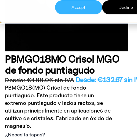
Accept
Decline
PBMGO18MO Crisol MGO
de fondo puntiagudo
Desde:
€
132.67
sin 
Desde:
€
188.06
sin IVA
PBMGO18(MO) Crisol de fondo
puntiagudo. Este producto tiene un
extremo puntiagudo y lados rectos, se
utilizan principalmente en aplicaciones de
cultivo de cristales. Fabricado en óxido de
magnesio.
¿Necesita tapas?