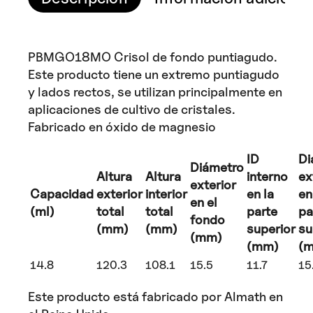
PBMGO18MO Crisol de fondo puntiagudo.
Este producto tiene un extremo puntiagudo
y lados rectos, se utilizan principalmente en
aplicaciones de cultivo de cristales.
Fabricado en óxido de magnesio
ID
Di
Diámetro
Altura
Altura
interno
ex
exterior
Capacidad
exterior
interior
en la
en
en el
(ml)
total
total
parte
pa
fondo
(mm)
(mm)
superior
su
(mm)
(mm)
(
14.8
120.3
108.1
15.5
11.7
15
Este producto está fabricado por Almath en