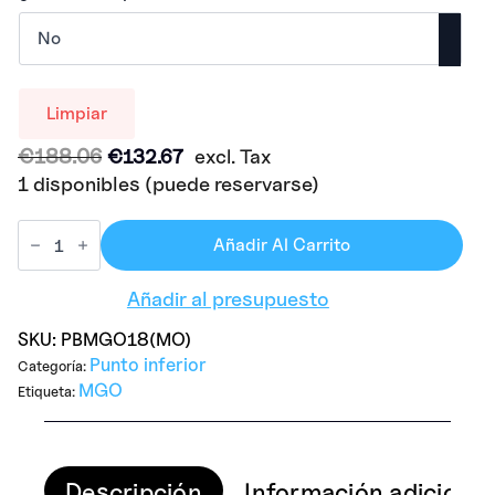
Limpiar
El
El
€
188.06
€
132.67
excl. Tax
precio
precio
1 disponibles (puede reservarse)
original
actual
era:
es:
Añadir Al Carrito
€188.06.
€132.67.
Añadir al presupuesto
SKU:
PBMGO18(MO)
Punto inferior
Categoría:
MGO
Etiqueta:
Descripción
Información adicional