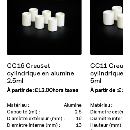
CC16 Creuset
CC11 Creuse
cylindrique en alumine
cylindrique e
2.5ml
5ml
À partir de :
£
12.00
hors taxes
À partir de :
£
12
Matériau :
Alumine
Matériau :
Capacité (ml) :
2.5
Diamètre extérieu
Diamètre extérieur (mm) :
16
Diamètre interne 
Diamètre interne (mm) :
13
Hauteur (mm) :