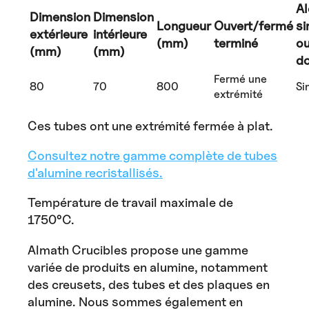
A
Dimension
Dimension
Longueur
Ouvert/fermé
si
extérieure
intérieure
(mm)
terminé
o
(mm)
(mm)
d
Fermé une
80
70
800
Si
extrémité
Ces tubes ont une extrémité fermée à plat.
Consultez notre gamme complète de tubes
d'alumine recristallisés.
Température de travail maximale de
1750°C.
Almath Crucibles propose une gamme
variée de produits en alumine, notamment
des creusets, des tubes et des plaques en
alumine. Nous sommes également en