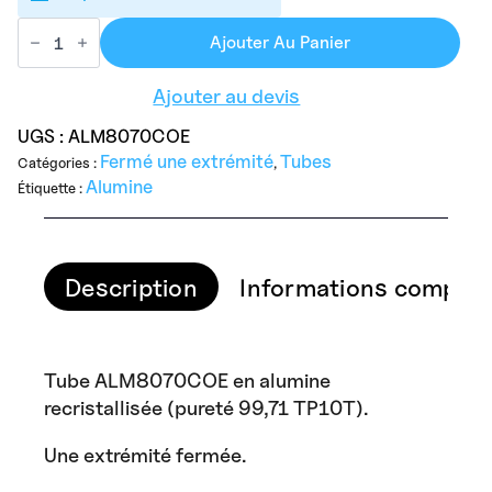
quantité
de
Ajouter Au Panier
ALM8070COE
Alumina
Ajouter au devis
Tube
OD80mm
x
UGS :
ALM8070COE
ID70mm
Fermé une extrémité
Tubes
Catégories :
,
x
L800mm
Alumine
Étiquette :
Description
Informations complém
Tube ALM8070COE en alumine
recristallisée (pureté 99,71 TP10T).
Une extrémité fermée.