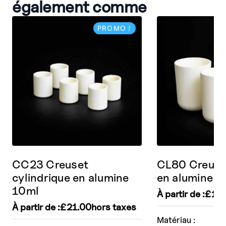
également comme
PROMO !
CC23 Creuset
CL80 Creuset
cylindrique en alumine
en alumine 
10ml
À partir de :
£
111
À partir de :
£
21.00
hors taxes
Matériau :