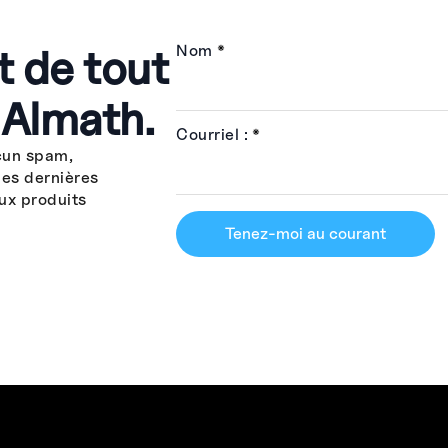
t de tout
Nom
*
 Almath.
Courriel :
*
cun spam,
les dernières
ux produits
Tenez-moi au courant