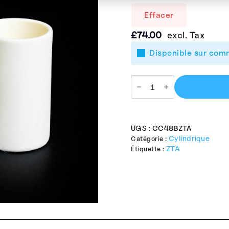
Effacer
£
74.00
excl. Tax
Disponible sur co
UGS :
CC48BZTA
Cylindrique
Catégorie :
ZTA
Étiquette :