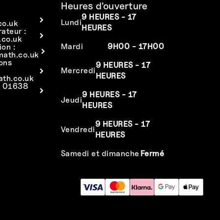
Heures d'ouverture
9 HEURES - 17
Lundi
co.uk
HEURES
rateur :
co.uk
Mardi
9H00 - 17H00
ion :
math.co.uk
ions
9 HEURES - 17
Mercredi
HEURES
ath.co.uk
: 01638
9 HEURES - 17
Jeudi
HEURES
9 HEURES - 17
Vendredi
HEURES
Samedi et dimanche
Fermé