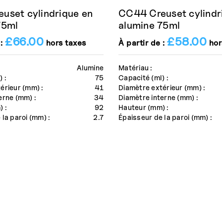
uset cylindrique en
CC44 Creuset cylindr
75ml
alumine 75ml
£
66.00
£
58.00
 :
hors taxes
À partir de :
hor
Alumine
Matériau :
 :
75
Capacité (ml) :
érieur (mm) :
41
Diamètre extérieur (mm) :
erne (mm) :
34
Diamètre interne (mm) :
 :
92
Hauteur (mm) :
 la paroi (mm) :
2.7
Épaisseur de la paroi (mm) :