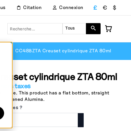
£
€
$
ous
Citation
Connexion
Recherche
Tous
ique
CC48BZTA Creuset cylindrique ZTA 80ml
euset cylindrique ZTA 80ml
hors taxes
cible. This product has a flat bottom, straight
 Toughened Alumina.
uvercles ?