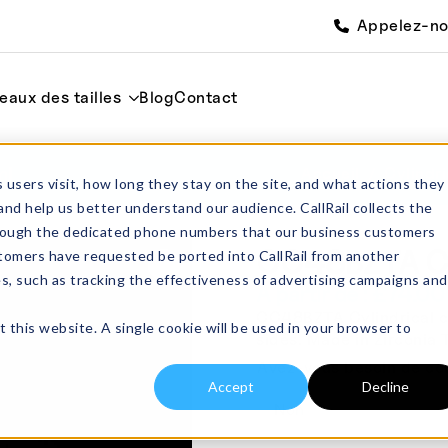
Appelez-n
eaux des tailles
Blog
Contact
ml
Accueil
Cylindr
 users visit, how long they stay on the site, and what actions they
and help us better understand our audience. CallRail collects the
through the dedicated phone numbers that our business customers
CC48BZTA Cr
tomers have requested be ported into CallRail from another
es, such as tracking the effectiveness of advertising campaigns and
À partir de :
£
74.00
CC48BZTA Cylindrical cru
t this website. A single cookie will be used in your browser to
sides. Made in Zirconia
Avez-vous besoin de co
Accept
Decline