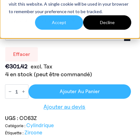
visit this website. A single cookie will be used in your browser
to remember your preference not to be tracked.
Avez-vous besoin de couvercles ?
Accept
Decline
Effacer
€
301.42
excl. Tax
4 en stock (peut être commandé)
Ajouter Au Panier
Ajouter au devis
UGS :
CC63Z
Cylindrique
Catégorie :
Zircone
Étiquette :