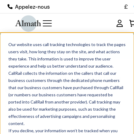
£
Appelez-nous
CC63Z Creuset cylindrique en zircone
Our website uses call tracking technologies to track the pages
230ml
users visit, how long they stay on the site, and what actions
they take. This information is used to improve the user
experience and help us better understand our audience.
CallRail collects the information on the callers that call our
CC63Z Creuset cylindrique
business customers through the dedicated phone numbers
en zircone 230ml
that our business customers have purchased through CallRail
(or numbers our business customers have requested be
À partir de :
€
301.42
hors taxes
ported into CallRail from another provider). Call tracking may
CC63Z Creuset cylindrique. Disponible en
also be used for marketing purposes, such as tracking the
alumine recristallisée (99.8%) ou en
effectiveness of advertising campaigns and personalising
zircone.
content.
Taille des paquets
If you decline, your information won’t be tracked when you