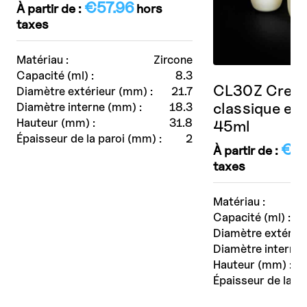
€
57.96
À partir de :
hors
taxes
Matériau :
Zircone
Capacité (ml) :
8.3
CL30Z Creus
Diamètre extérieur (mm) :
21.7
classique en 
Diamètre interne (mm) :
18.3
Hauteur (mm) :
31.8
45ml
Épaisseur de la paroi (mm) :
2
€
1
À partir de :
taxes
Matériau :
Capacité (ml) :
Diamètre extérieu
Diamètre interne 
Hauteur (mm) :
Épaisseur de la pa