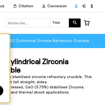
£
€
$
ous
Citation
Connexion
Recherche
Tous
T-195Z Cylindrical Zirconia Refractory Crucible
Cylindrical Zirconia
ucible
lime stabilised zirconia refractory crucible. This
, with tall straight, sides.
 iso-pressed, CaO (3.75%) stabilised Zirconia.
elting and thermal shock applications.
st.