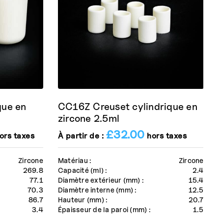
que en
CC16Z Creuset cylindrique en
zircone 2.5ml
£
32.00
ors taxes
À partir de :
hors taxes
Zircone
Matériau :
Zircone
269.8
Capacité (ml) :
2.4
77.1
Diamètre extérieur (mm) :
15.4
70.3
Diamètre interne (mm) :
12.5
86.7
Hauteur (mm) :
20.7
3.4
Épaisseur de la paroi (mm) :
1.5