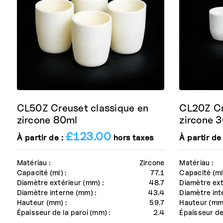
CL50Z Creuset classique en
CL20Z Cr
zircone 80ml
zircone 
£
123.00
À partir de :
hors taxes
À partir de
Matériau :
Zircone
Matériau :
Capacité (ml) :
77.1
Capacité (ml)
Diamètre extérieur (mm) :
48.7
Diamètre ext
Diamètre interne (mm) :
43.4
Diamètre int
Hauteur (mm) :
59.7
Hauteur (mm)
Épaisseur de la paroi (mm) :
2.4
Épaisseur de