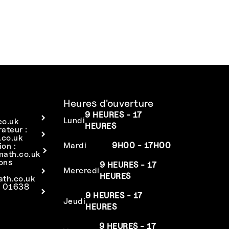
Heures d'ouverture
9 HEURES - 17
Lundi
co.uk
HEURES
rateur :
co.uk
Mardi
9H00 - 17H00
ion :
math.co.uk
ions
9 HEURES - 17
Mercredi
HEURES
ath.co.uk
: 01638
9 HEURES - 17
Jeudi
HEURES
9 HEURES - 17