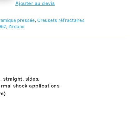
Ajouter au devis
ramique pressée
Creusets réfractaires
,
95Z
Zircone
,
 straight, sides.
ermal shock applications.
mm)