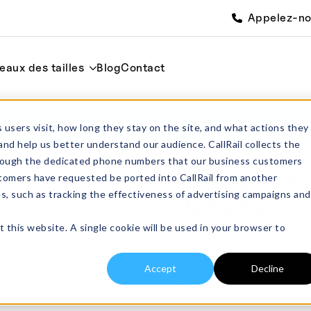
Appelez-n
eaux des tailles
Blog
Contact
ctory Crucible
Accueil
Cylindrique
CCP86
 users visit, how long they stay on the site, and what actions they
and help us better understand our audience. CallRail collects the
through the dedicated phone numbers that our business customers
CCP86T-195Z 
tomers have requested be ported into CallRail from another
es, such as tracking the effectiveness of advertising campaigns and
Refractory Cr
CCP86T-195Z cylindrical 
t this website. A single cookie will be used in your browser to
product has a flat bottom
Made in porous (19.5%),
Accept
Decline
Suitable for induction m
Price available on reque