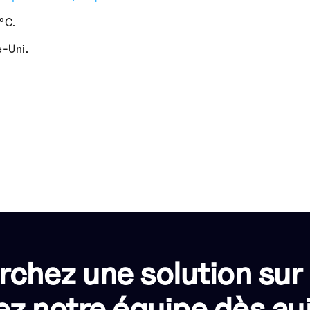
°C.
-Uni.
rchez une solution sur
z notre équipe dès auj