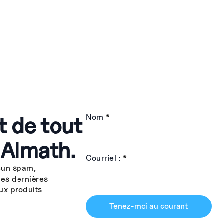
t de tout
Nom
*
 Almath.
Courriel :
*
cun spam,
les dernières
ux produits
Tenez-moi au courant