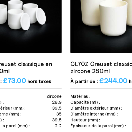
euset classique en
CL70Z Creuset classi
30ml
zircone 280ml
£
73.00
£
244.00
 :
hors taxes
À partir de :
h
Zircone
Matériau :
 :
28.9
Capacité (ml) :
érieur (mm) :
39.5
Diamètre extérieur (mm) :
erne (mm) :
35
Diamètre interne (mm) :
 :
39.5
Hauteur (mm) :
 la paroi (mm) :
2.2
Épaisseur de la paroi (mm) :