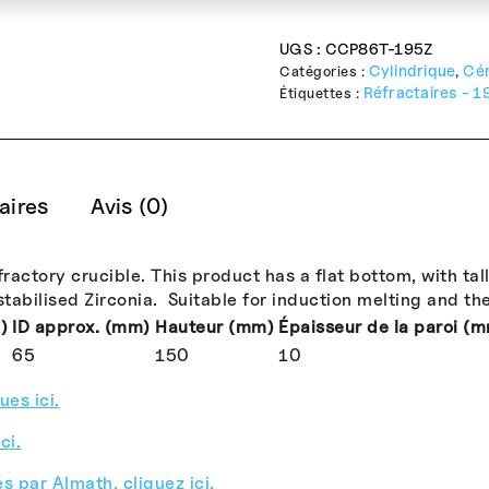
UGS :
CCP86T-195Z
Cylindrique
Cé
Catégories :
,
Réfractaires - 1
Étiquettes :
aires
Avis (0)
actory crucible. This product has a flat bottom, with tall,
abilised Zirconia. Suitable for induction melting and th
)
ID approx. (mm)
Hauteur (mm)
Épaisseur de la paroi (
65
150
10
es ici.
ci.
s par Almath, cliquez ici.