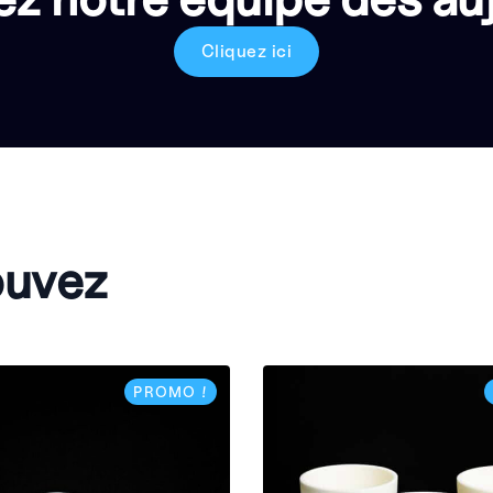
Cliquez ici
ouvez
PROMO !