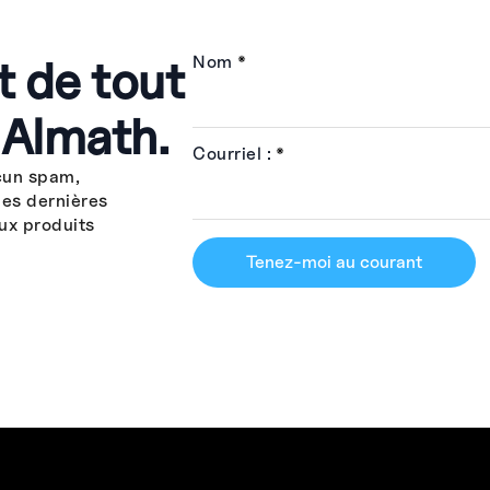
t de tout
Nom
*
 Almath.
Courriel :
*
cun spam,
les dernières
ux produits
Tenez-moi au courant