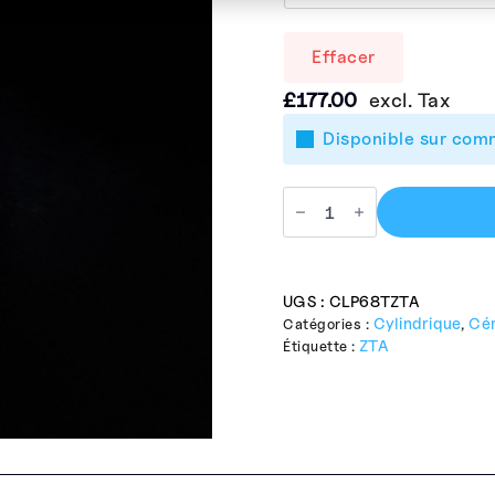
Effacer
£
177.00
excl. Tax
Disponible sur co
UGS :
CLP68TZTA
Cylindrique
Cé
Catégories :
,
ZTA
Étiquette :