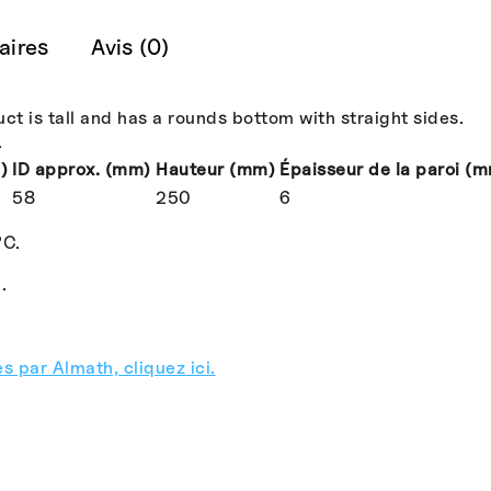
aires
Avis (0)
 is tall and has a rounds bottom with straight sides.
.
)
ID approx. (mm)
Hauteur (mm)
Épaisseur de la paroi (
58
250
6
°C.
.
s par Almath, cliquez ici.