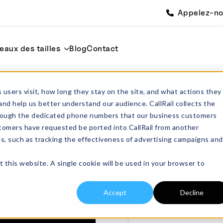
Appelez-n
eaux des tailles
Blog
Contact
Accueil
Cylin
 users visit, how long they stay on the site, and what actions they
and help us better understand our audience. CallRail collects the
through the dedicated phone numbers that our business customers
CLP68TZTA Cr
tomers have requested be ported into CallRail from another
es, such as tracking the effectiveness of advertising campaigns and
À partir de :
£
177.0
CLP68TZTA Classic shape
t this website. A single cookie will be used in your browser to
rounds bottom with strai
Fabriqué en 10ZTA, enti
Accept
Decline
Taille des paquets