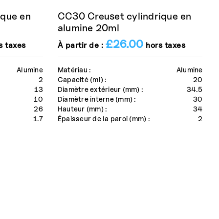
ique en
CC30 Creuset cylindrique en
alumine 20ml
£
26.00
s taxes
À partir de :
hors taxes
Alumine
Matériau :
Alumine
2
Capacité (ml) :
20
13
Diamètre extérieur (mm) :
34.5
10
Diamètre interne (mm) :
30
26
Hauteur (mm) :
34
1.7
Épaisseur de la paroi (mm) :
2