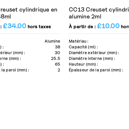
euset cylindrique en
CC13 Creuset cylindr
38ml
alumine 2ml
£
34.00
£
10.00
 :
hors taxes
À partir de :
hor
Alumine
Matériau :
 :
38
Capacité (ml) :
érieur (mm) :
30
Diamètre extérieur (mm) :
erne (mm) :
25.5
Diamètre interne (mm) :
 :
65
Hauteur (mm) :
 la paroi (mm) :
2
Épaisseur de la paroi (mm) :