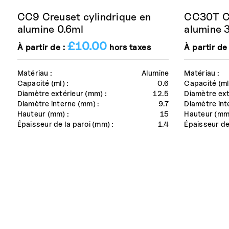
CC9 Creuset cylindrique en
CC30T Cr
alumine 0.6ml
alumine 
£
10.00
À partir de :
hors taxes
À partir de
Matériau :
Alumine
Matériau :
Capacité (ml) :
0.6
Capacité (ml)
Diamètre extérieur (mm) :
12.5
Diamètre ext
Diamètre interne (mm) :
9.7
Diamètre int
Hauteur (mm) :
15
Hauteur (mm)
Épaisseur de la paroi (mm) :
1.4
Épaisseur de