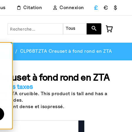
£
€
$
ous
Citation
Connexion
Recherche
Tous
drique
CLP68TZTA Creuset à fond rond en ZTA
euset à fond rond en ZTA
0
hors taxes
d ZTA crucible. This product is tall and has a
ght sides.
èrement dense et isopressé.