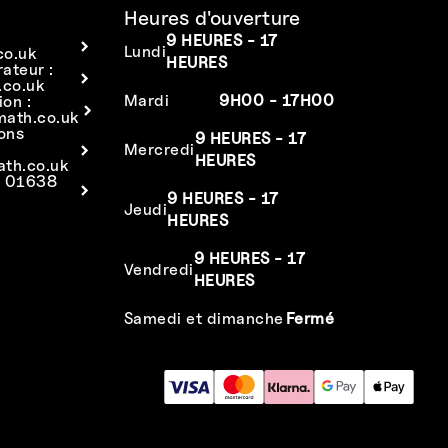
Heures d'ouverture
9 HEURES - 17
Lundi
co.uk
HEURES
rateur :
co.uk
Mardi
9H00 - 17H00
ion :
math.co.uk
ions
9 HEURES - 17
Mercredi
HEURES
ath.co.uk
: 01638
9 HEURES - 17
Jeudi
HEURES
9 HEURES - 17
Vendredi
HEURES
Samedi et dimanche
Fermé