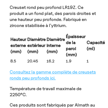
Creuset rond peu profond LR19Z. Ce
produit a un fond plat, des parois droites et
une hauteur peu profonde. Fabriqué en
zircone stabilisée à l'yttrium.
Épaisseur
Hauteur
Diamètre
Diamètre
de la
Capacité
externe
extérieur
interne
paroi
(ml)
(mm)
(mm)
(mm)
(mm)
8.5
20.45
16.2
1.9
1
Consultez la gamme complète de creusets
ronds peu profonds ici.
Température de travail maximale de
2250°C.
Ces produits sont fabriqués par Almath au