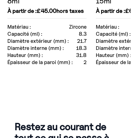
8ml
15ml
À partir de :
£
45.00
hors taxes
À partir de :
£
61
Matériau :
Zircone
Matériau :
Capacité (ml) :
8.3
Capacité (ml) :
Diamètre extérieur (mm) :
21.7
Diamètre extérieu
Diamètre interne (mm) :
18.3
Diamètre interne 
Hauteur (mm) :
31.8
Hauteur (mm) :
Épaisseur de la paroi (mm) :
2
Épaisseur de la pa
Restez au courant de
tout ce qui se passe à