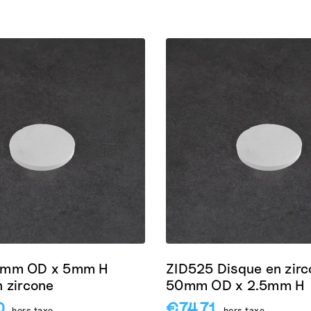
0mm OD x 5mm H
ZID525 Disque en zir
 zircone
50mm OD x 2.5mm H
0
€
74.71
hors taxe
hors taxe