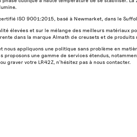
 phase cubique à haute température de se stabiliser. La 
lumine.
certifié ISO 9001:2015, basé à Newmarket, dans le Suffo
ité élevées et sur le mélange des meilleurs matériaux po
rente dans la marque Almath de creusets et de produits r
t nous appliquons une politique sans problème en matiè
us proposons une gamme de services étendus, notamment l
 ou graver votre LR42Z, n'hésitez pas à nous contacter.