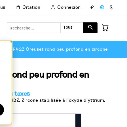
£
€
$
ous
Citation
Connexion
Recherche
Tous
ow
LR42Z Creuset rond peu profond en zircone
t rond peu profond en
hors taxes
 LR42Z. Zircone stabilisée à l'oxyde d'yttrium.