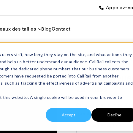
Appelez-n
eaux des tailles
Blog
Contact
one
Accueil
Round Shall
 users visit, how long they stay on the site, and what actions they
and help us better understand our audience. CallRail collects the
through the dedicated phone numbers that our business customers
LR42Z Creuse
tomers have requested be ported into CallRail from another
es, such as tracking the effectiveness of advertising campaigns and
zircone
À partir de :
€
56.68
t this website. A single cookie will be used in your browser to
Creuset rond peu profond
quantité
Accept
Decline