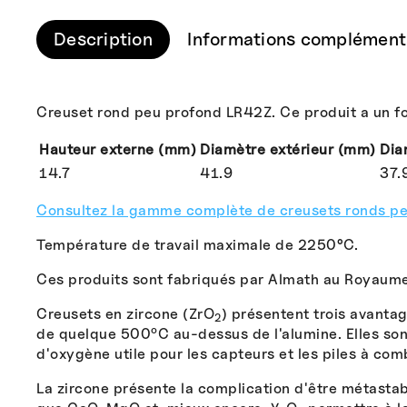
Description
Informations complément
Creuset rond peu profond LR42Z. Ce produit a un fon
Hauteur externe (mm)
Diamètre extérieur (mm)
Dia
14.7
41.9
37.
Consultez la gamme complète de creusets ronds peu
Température de travail maximale de 2250°C.
Ces produits sont fabriqués par Almath au Royaume
Creusets en zircone (ZrO
) présentent trois avantag
2
o
de quelque 500
C au-dessus de l'alumine. Elles son
d'oxygène utile pour les capteurs et les piles à co
La zircone présente la complication d'être métastable