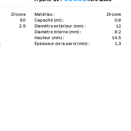
Zircone
Matériau :
Zircone
50
Capacité (ml) :
0.6
2.5
Diamètre extérieur (mm) :
12
Diamètre interne (mm) :
9.2
Hauteur (mm) :
14.5
Épaisseur de la paroi (mm) :
1.3
s