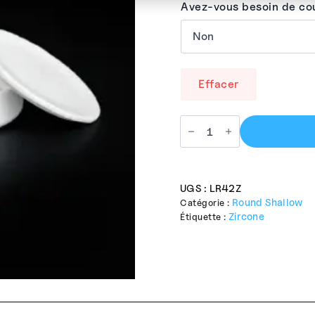
Avez-vous besoin de co
Effacer
UGS :
LR42Z
Round Shallow
Catégorie :
Zircone
Étiquette :