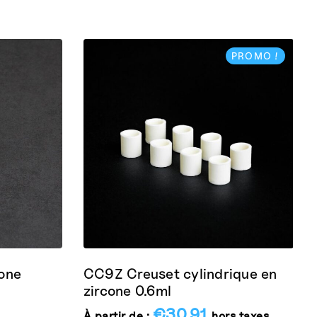
PROMO !
cone
CC9Z Creuset cylindrique en
zircone 0.6ml
€
30.91
À partir de :
hors taxes