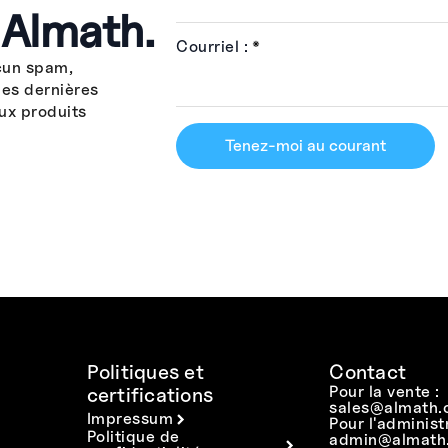
 Almath.
Courriel :
*
cun spam,
les dernières
ux produits
Tenez-moi au courant
Politiques et
Contact
Pour la vente :
certifications
sales@almath.
Impressum
Pour l'administ
Politique de
admin@almath.