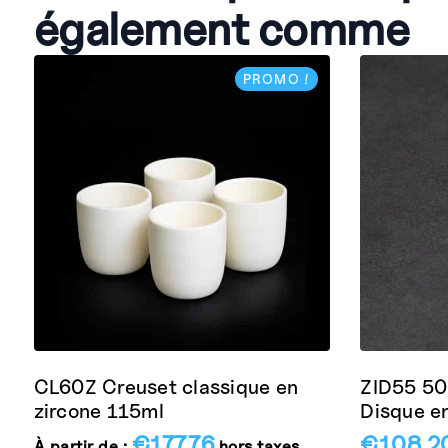
également comme
PROMO !
CL60Z Creuset classique en
ZID55 5
zircone 115ml
Disque en
€
177.76
€
108.2
À partir de :
hors taxes