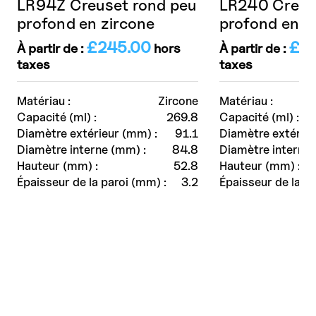
LR94Z Creuset rond peu
LR240 Creus
profond en zircone
profond en a
£
245.00
£
3
À partir de :
hors
À partir de :
taxes
taxes
Matériau :
Zircone
Matériau :
Capacité (ml) :
269.8
Capacité (ml) :
Diamètre extérieur (mm) :
91.1
Diamètre extérieu
Diamètre interne (mm) :
84.8
Diamètre interne 
Hauteur (mm) :
52.8
Hauteur (mm) :
Épaisseur de la paroi (mm) :
3.2
Épaisseur de la pa