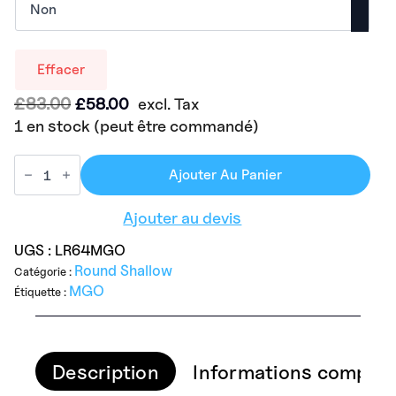
Effacer
Le
Le
£
83.00
£
58.00
excl. Tax
prix
prix
1 en stock (peut être commandé)
initial
actuel
était :
est :
Ajouter Au Panier
£83.00.
£58.00.
Ajouter au devis
UGS :
LR64MGO
Round Shallow
Catégorie :
MGO
Étiquette :
Description
Informations complém