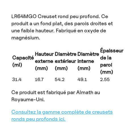
LR64MGO Creuset rond peu profond. Ce
produit a un fond plat, des parois droites et
une faible hauteur. Fabriqué en oxyde de
magnésium.
Épaisseur
Hauteur
Diamètre
Diamètre
Capacité
de la
externe
extérieur
interne
(ml)
paroi
(mm)
(mm)
(mm)
(mm)
31.4
16.7
54.2
49.1
2.55
Ce produit est fabriqué par Almath au
Royaume-Uni.
Consultez la gamme complète de creusets
ronds peu profonds ici.