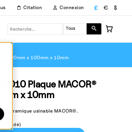
£
€
$
ous
Citation
Connexion
Recherche
Tous
R® 100mm x 100mm x 10mm
0010 Plaque MACOR®
0mm x 10mm
e céramique usinable MACOR©.
commandé)