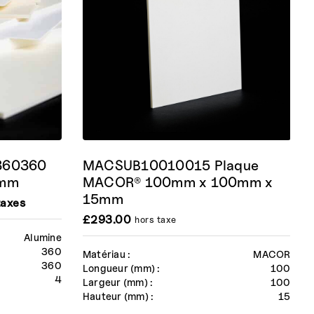
B360360
MACSUB10010015 Plaque
4mm
MACOR® 100mm x 100mm x
15mm
taxes
£
293.00
hors taxe
Alumine
360
Matériau :
MACOR
360
Longueur (mm) :
100
4
Largeur (mm) :
100
Hauteur (mm) :
15