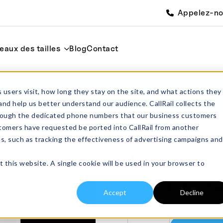
Appelez-n
eaux des tailles
Blog
Contact
0mm x 100mm x
Accueil
Substrats
 users visit, how long they stay on the site, and what actions they
MACSUB10010010 Plaque MACO
and help us better understand our audience. CallRail collects the
through the dedicated phone numbers that our business customers
tomers have requested be ported into CallRail from another
MACSUB1001
es, such as tracking the effectiveness of advertising campaigns and
100mm x 10
t this website. A single cookie will be used in your browser to
£
255.00
hors taxe
MACSUB10010010 Plaqu
Accept
Decline
3 en stock (peut être 
quantité