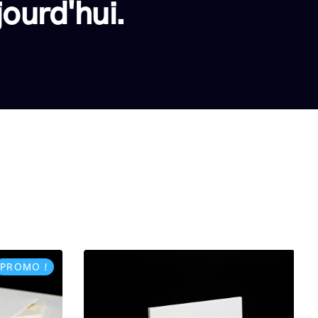
ourd'hui.
PROMO !