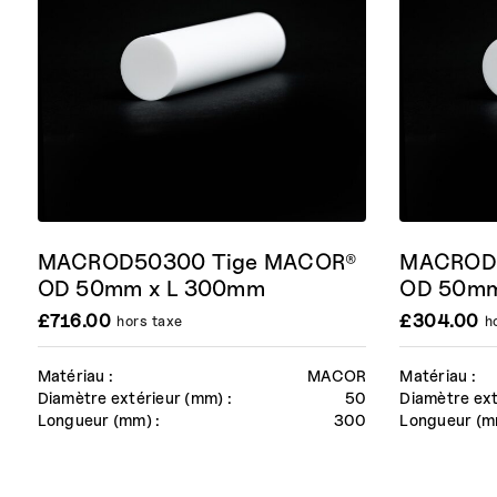
MACROD50300 Tige MACOR®
MACROD5
OD 50mm x L 300mm
OD 50mm
£
716.00
£
304.00
hors taxe
h
Matériau :
MACOR
Matériau :
Diamètre extérieur (mm) :
50
Diamètre ext
Longueur (mm) :
300
Longueur (m