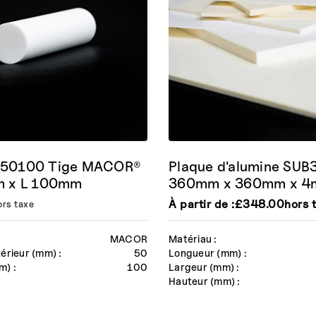
0100 Tige MACOR®
Plaque d'alumine SU
 x L 100mm
360mm x 360mm x 
À partir de :
£
348.00
hors 
ors taxe
MACOR
Matériau :
érieur (mm) :
50
Longueur (mm) :
m) :
100
Largeur (mm) :
Hauteur (mm) :