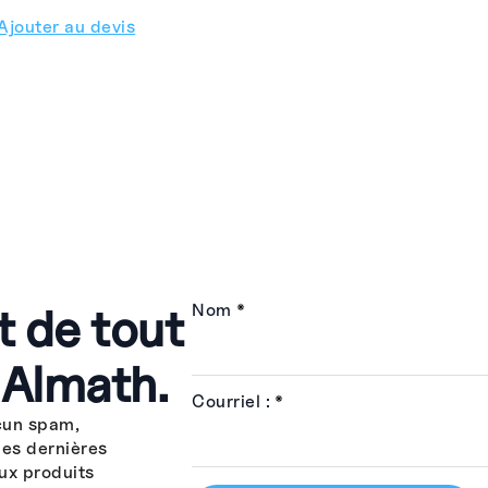
Ajouter au devis
t de tout
Nom
*
 Almath.
Courriel :
*
cun spam,
les dernières
ux produits