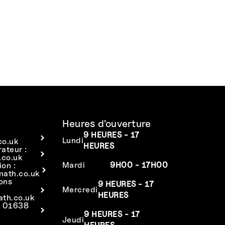
Heures d'ouverture
9 HEURES - 17
Lundi
co.uk
HEURES
rateur :
co.uk
Mardi
9H00 - 17H00
ion :
math.co.uk
ions
9 HEURES - 17
Mercredi
HEURES
ath.co.uk
: 01638
9 HEURES - 17
Jeudi