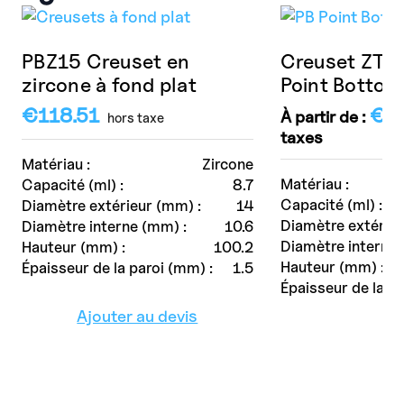
PBZ15 Creuset en
Creuset ZTA
zircone à fond plat
Point Bottom
€
118.51
€
3
À partir de :
hors taxe
taxes
Matériau :
Zircone
Matériau :
Capacité (ml) :
8.7
Capacité (ml) :
Diamètre extérieur (mm) :
14
Diamètre extérieu
Diamètre interne (mm) :
10.6
Diamètre interne 
Hauteur (mm) :
100.2
Hauteur (mm) :
Épaisseur de la paroi (mm) :
1.5
Épaisseur de la pa
Ajouter au devis