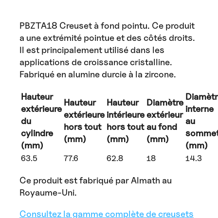
PBZTA18 Creuset à fond pointu. Ce produit
a une extrémité pointue et des côtés droits.
Il est principalement utilisé dans les
applications de croissance cristalline.
Fabriqué en alumine durcie à la zircone.
Hauteur
Diamètr
Hauteur
Hauteur
Diamètre
extérieure
interne
extérieure
intérieure
extérieur
du
au
hors tout
hors tout
au fond
cylindre
somme
(mm)
(mm)
(mm)
(mm)
(mm)
63.5
77.6
62.8
18
14.3
Ce produit est fabriqué par Almath au
Royaume-Uni.
Consultez la gamme complète de creusets