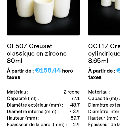
CL50Z Creuset
CC11Z Creus
classique en zircone
cylindrique e
80ml
8.65ml
€
158.44
€
4
À partir de :
hors
À partir de :
taxes
taxes
Matériau :
Zircone
Matériau :
Capacité (ml) :
77.1
Capacité (ml) :
Diamètre extérieur (mm) :
48.7
Diamètre extérieu
Diamètre interne (mm) :
43.4
Diamètre interne 
Hauteur (mm) :
59.7
Hauteur (mm) :
Épaisseur de la paroi (mm) :
2.4
Épaisseur de la pa