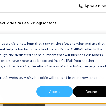
Appelez-n
eaux des tailles
Blog
Contact
 42ml
Accueil
Paroi conique
 users visit, how long they stay on the site, and what actions they
and help us better understand our audience. CallRail collects the
through the dedicated phone numbers that our business customers
TWP43ZTA Cre
tomers have requested be ported into CallRail from another
es, such as tracking the effectiveness of advertising campaigns and
42ml
TWP43ZTA Tapered Wall 
t this website. A single cookie will be used in your browser to
Fabriqué en ZTA, entièr
Price available on reque
Accept
Decline