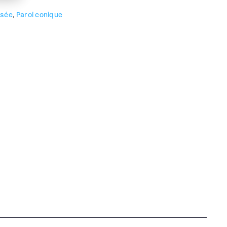
ssée
Paroi conique
,