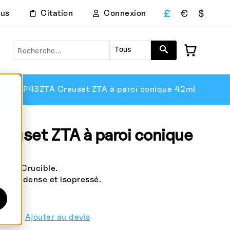
£
€
$
ous
Citation
Connexion
Recherche
Tous
TWP43ZTA Creuset ZTA à paroi conique 42ml
uset ZTA à paroi conique
ZTA Crucible.
ement dense et isopressé.
st.
Ajouter au devis