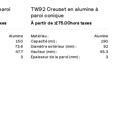
paroi
TW92 Creuset en alumine à
paroi conique
axes
À partir de :
£
75.00
hors taxes
Alumine
Matériau :
Alumine
150
Capacité (ml) :
190
73.6
Diamètre extérieur (mm) :
92
47.7
Hauteur (mm) :
45.3
3
Épaisseur de la paroi (mm) :
3