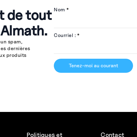
t de tout
Nom
*
 Almath.
Courriel :
*
cun spam,
les dernières
ux produits
Tenez-moi au courant
Politiques et
Contact