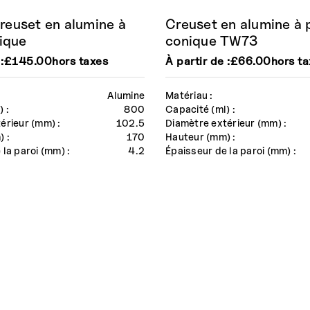
euset en alumine à
Creuset en alumine à 
ique
conique TW73
:
£
145.00
hors taxes
À partir de :
£
66.00
hors t
Alumine
Matériau :
 :
800
Capacité (ml) :
érieur (mm) :
102.5
Diamètre extérieur (mm) :
 :
170
Hauteur (mm) :
 la paroi (mm) :
4.2
Épaisseur de la paroi (mm) :