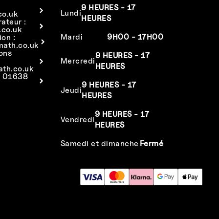
9 HEURES - 17
Lundi
co.uk
HEURES
rateur :
co.uk
Mardi
9H00 - 17H00
ion :
math.co.uk
ions
9 HEURES - 17
Mercredi
HEURES
ath.co.uk
: 01638
9 HEURES - 17
Jeudi
HEURES
9 HEURES - 17
Vendredi
HEURES
Samedi et dimanche
Fermé