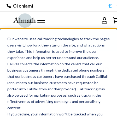
£
Ci chiami
CC30Z Crogiolo cilindrico in zirconio
Our website uses call tracking technologies to track the pages
20ml
users visit, how long they stay on the site, and what actions
they take. This information is used to improve the user
experience and help us better understand our audience.
CallRail collects the information on the callers that call our
CC30Z Crogiolo cilindrico in
business customers through the dedicated phone numbers
zirconio 20ml
that our business customers have purchased through CallRail
(or numbers our business customers have requested be
Da:
£
63.00
IVA esclusa
ported into CallRail from another provider). Call tracking may
CC30Z Cylindrical crucible. Available in
also be used for marketing purposes, such as tracking the
either recrystallised Alumina (99.8%) or
effectiveness of advertising campaigns and personalising
Zirconia.
content.
Dimensioni della confezione
If you decline, your information won’t be tracked when you