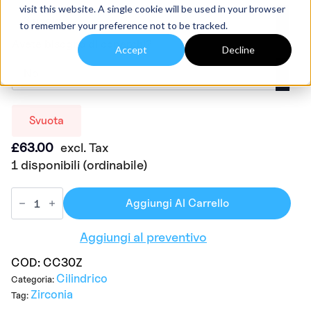
visit this website. A single cookie will be used in your browser
to remember your preference not to be tracked.
Avete bisogno di coperchi?
Accept
Decline
Svuota
£
63.00
excl. Tax
1 disponibili (ordinabile)
Aggiungi Al Carrello
Aggiungi al preventivo
COD:
CC30Z
Cilindrico
Categoria:
Zirconia
Tag: