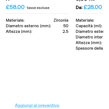
£
58.00
£
28.00
Da:
IVA
tasse escluse
Materiale:
Zirconia
Materiale:
Diametro esterno (mm):
50
Capacità (ml):
Altezza (mm):
2.5
Diametro esterno
Diametro interno
Altezza (mm):
Spessore della pa
Aggiungi al preventivo