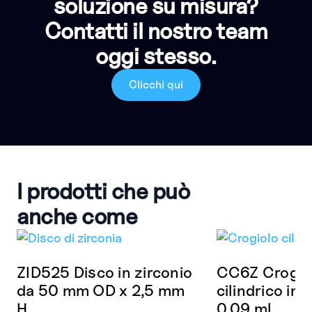
soluzione su misura?
Contatti il nostro team
oggi stesso.
Clicchi qui
I prodotti che può
anche come
ZID525 Disco in zirconio
CC6Z Crogio
da 50 mm OD x 2,5 mm
cilindrico in 
H
0,09 ml