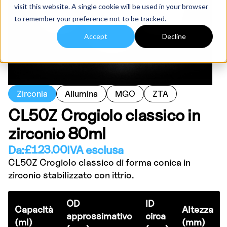
visit this website. A single cookie will be used in your browser
to remember your preference not to be tracked.
Accept
Decline
Zirconia
Allumina
MGO
ZTA
CL50Z Crogiolo classico in
zirconio 80ml
£
123.00
Da:
IVA esclusa
CL50Z Crogiolo classico di forma conica in
zirconio stabilizzato con ittrio.
OD
ID
Capacità
Altezza
approssimativo
circa
(ml)
(mm)