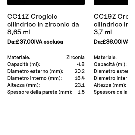
CC11Z Crogiolo
CC19Z Crogi
cilindrico in zirconio da
cilindrico in 
8,65 ml
3,7 ml
Da:
£
37.00
IVA esclusa
Da:
£
36.00
IVA e
Materiale:
Zirconia
Materiale:
Capacità (ml):
4.8
Capacità (ml):
Diametro esterno (mm):
20.2
Diametro esterno
Diametro interno (mm):
16.4
Diametro interno
Altezza (mm):
23.1
Altezza (mm):
Spessore della parete (mm):
1.5
Spessore della pa