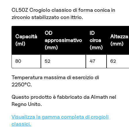
CL50Z Crogiolo classico di forma conica in
zirconio stabilizzato con ittrio.
OD
ID
Capacità
Altezza
approssimativo
circa
(ml)
(mm)
(mm)
(mm)
80
52
47
62
Temperatura massima di esercizio di
2250°C.
Questo prodotto è fabbricato da Almath nel
Regno Unito.
Visualizza la gamma completa di crogioli
classici.