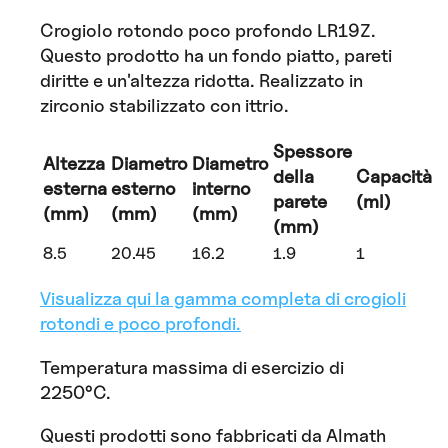
Crogiolo rotondo poco profondo LR19Z.
Questo prodotto ha un fondo piatto, pareti
diritte e un'altezza ridotta. Realizzato in
zirconio stabilizzato con ittrio.
Spessore
Altezza
Diametro
Diametro
della
Capacità
esterna
esterno
interno
parete
(ml)
(mm)
(mm)
(mm)
(mm)
8.5
20.45
16.2
1.9
1
Visualizza qui la gamma completa di crogioli
rotondi e poco profondi.
Temperatura massima di esercizio di
2250°C.
Questi prodotti sono fabbricati da Almath