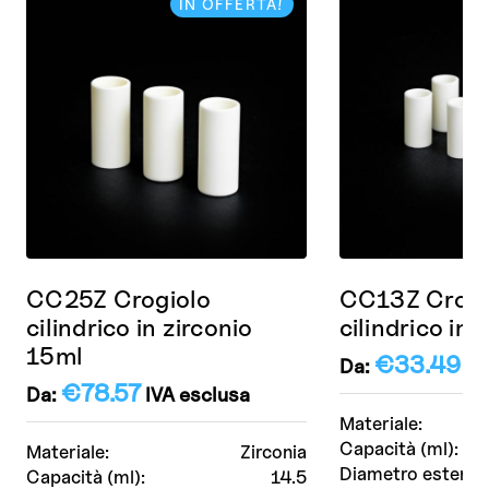
IN OFFERTA!
CC25Z Crogiolo
CC13Z Crogi
cilindrico in zirconio
cilindrico in 
15ml
€
33.49
Da:
IV
€
78.57
Da:
IVA esclusa
Materiale:
Capacità (ml):
Materiale:
Zirconia
Diametro esterno
Capacità (ml):
14.5