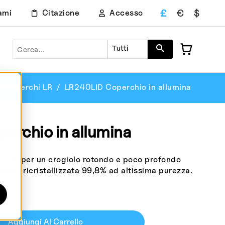
£
€
$
ami
Citazione
Accesso
Ricerca
Tutti
Coperchi LR
LR240LID Coperchio in allumina
erchio in allumina
e
chio per un crogiolo rotondo e poco profondo
umina ricristallizzata 99,8% ad altissima purezza.
e)
Aggiungi Al Carrello