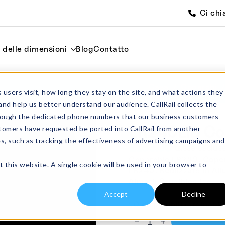
Ci chi
i delle dimensioni
Blog
Contatto
Casa
Coperchi
 users visit, how long they stay on the site, and what actions they
and help us better understand our audience. CallRail collects the
through the dedicated phone numbers that our business customers
LR240LID Cop
tomers have requested be ported into CallRail from another
es, such as tracking the effectiveness of advertising campaigns and
£
153.00
tasse esclus
Coperchio LR240. Coper
t this website. A single cookie will be used in your browser to
LR240. Realizzato in All
Almath Crucibles Ltd.
Accept
Decline
10 disponibili (ordinabil
LR240LID
Alumina