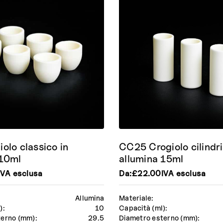
olo classico in
CC25 Crogiolo cilindri
 10ml
allumina 15ml
IVA esclusa
Da:
£
22.00
IVA esclusa
Allumina
Materiale:
):
10
Capacità (ml):
terno (mm):
29.5
Diametro esterno (mm):