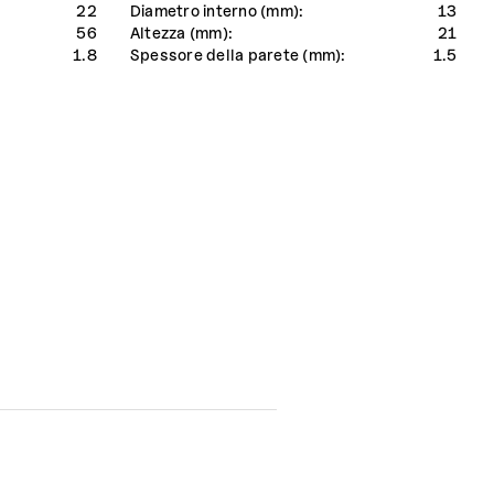
22
Diametro interno (mm):
13
56
Altezza (mm):
21
1.8
Spessore della parete (mm):
1.5