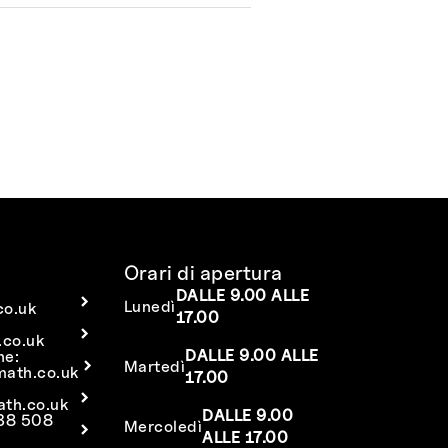
Orari di apertura
DALLE 9.00 ALLE
Lunedì
co.uk
17.00
co.uk
DALLE 9.00 ALLE
ne:
Martedì
math.co.uk
17.00
ath.co.uk
DALLE 9.00
638 508
Mercoledì
ALLE 17.00