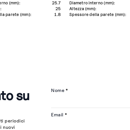
erno (mm):
25.7
Diametro interno (mm):
:
25
Altezza (mm):
la parete (mm):
1.8
Spessore della parete (mm):
to su
Nome
*
Email
*
i periodici
i nuovi