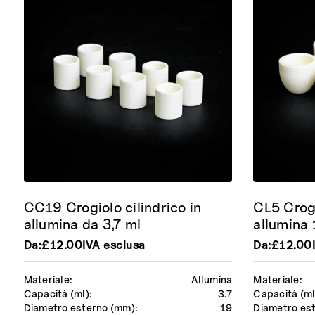
CC19 Crogiolo cilindrico in
CL5 Crogi
allumina da 3,7 ml
allumina
Da:
£
12.00
IVA esclusa
Da:
£
12.00
Materiale:
Allumina
Materiale:
Capacità (ml):
3.7
Capacità (ml
Diametro esterno (mm):
19
Diametro es