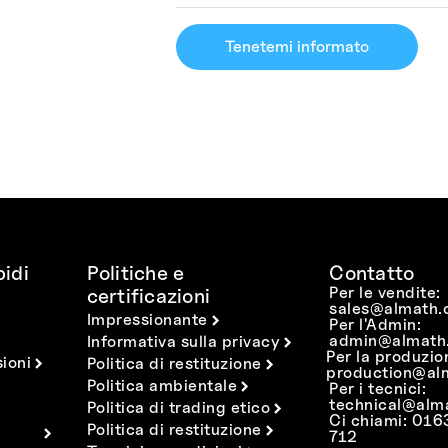
Tenetemi informato
idi
Politiche e
Contatto
Per le vendite:
certificazioni
sales@almath.
Impressionante
Per l'Admin:
admin@almath.
Informativa sulla privacy
Per la produzio
ioni
Politica di restituzione
production@al
Politica ambientale
Per i tecnici:
technical@alm
Politica di trading etico
Ci chiami: 01
Politica di restituzione
712