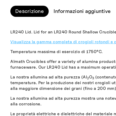
Descrizione
Informazioni aggiuntive
LR240 Lid. Lid for an LR240 Round Shallow Crucible
Visualizza la gamma completa di crogioli rotondi e 
Temperatura massima di esercizio di 1750°C.
Almath Crucibles offer a variety of alumina product
furnaceware. Our LR240 Lid has a maximum operatin
La nostra allumina ad alta purezza (Al
O
(contenuto
2
3
temperatura. Per la produzione dei nostri crogioli uti
alla maggiore dimensione dei grani (fino a 200 mm)
La nostra allumina ad alta purezza mostra una notevo
alla corrosione.
Le proprietà elettriche e dielettriche del materiale