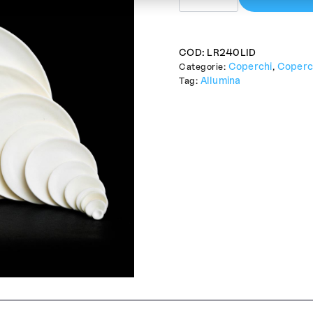
Lid
quantità
COD:
LR240LID
Coperchi
Coperc
Categorie:
,
Allumina
Tag: