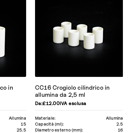
co in
CC16 Crogiolo cilindrico in
allumina da 2,5 ml
Da:
£
12.00
IVA esclusa
Allumina
Materiale:
Allumina
15
Capacità (ml):
2.5
25.5
Diametro esterno (mm):
16