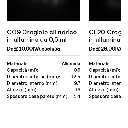
CC9 Crogiolo cilindrico
CL20 Crogiol
in allumina da 0,6 ml
in allumina 
Da:
£
10.00
IVA esclusa
Da:
£
28.00
IVA e
Materiale:
Allumina
Materiale:
Capacità (ml):
0.6
Capacità (ml):
Diametro esterno (mm):
12.5
Diametro esterno
Diametro interno (mm):
9.7
Diametro interno
Altezza (mm):
15
Altezza (mm):
Spessore della parete (mm):
1.4
Spessore della pa