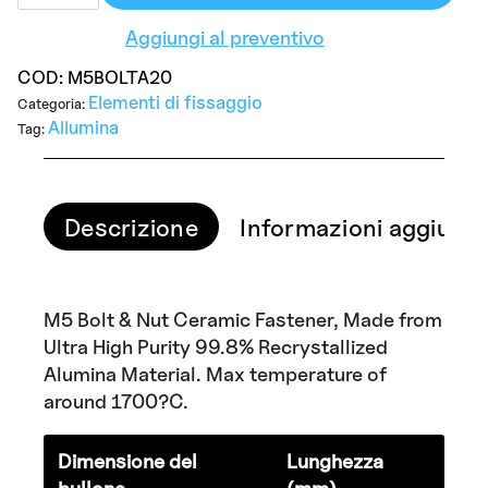
Bolt
&
Aggiungi al preventivo
Nut
M5
x
COD:
M5BOLTA20
20mm
Elementi di fissaggio
Categoria:
quantità
Allumina
Tag:
Descrizione
Informazioni aggiunti
M5 Bolt & Nut Ceramic Fastener, Made from
Ultra High Purity 99.8% Recrystallized
Alumina Material. Max temperature of
around 1700?C.
Dimensione del
Lunghezza
bullone
(mm)