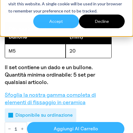
visit this website. A single cookie will be used in your browser
Alumina Material. Max temperature of
to remember your preference not to be tracked.
around 1700?C.
Accept
Decline
Dimensione del
Lunghezza
bullone
(mm)
M5
20
Il set contiene un dado e un bullone.
Quantità minima ordinabile: 5 set per
qualsiasi articolo.
Sfoglia la nostra gamma completa di
elementi di fissaggio in ceramica
Disponibile su ordinazione
M5BOLTA20
Alumina
Aggiungi Al Carrello