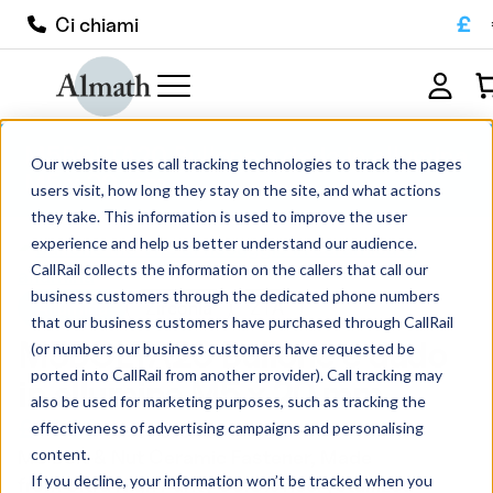
£
Ci chiami
M5BOLTA20 Bullone e dado in allumina
Our website uses call tracking technologies to track the pages
M5 x 20 mm
users visit, how long they stay on the site, and what actions
they take. This information is used to improve the user
experience and help us better understand our audience.
CallRail collects the information on the callers that call our
business customers through the dedicated phone numbers
Allumina
Zirconia
ZTA
that our business customers have purchased through CallRail
M5BOLTA20 Bullone e dado
(or numbers our business customers have requested be
ported into CallRail from another provider). Call tracking may
in allumina M5 x 20 mm
also be used for marketing purposes, such as tracking the
£
60.00
effectiveness of advertising campaigns and personalising
tasse escluse
content.
M5 Bolt & Nut Ceramic Fastener, Made
If you decline, your information won’t be tracked when you
from Ultra High Purity 99.8% Recrystallized