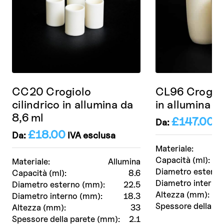
CC20 Crogiolo
CL96 Crogiol
cilindrico in allumina da
in allumina 
8,6 ml
£
147.00
Da:
IV
£
18.00
Da:
IVA esclusa
Materiale:
Capacità (ml):
Materiale:
Allumina
Diametro esterno
Capacità (ml):
8.6
Diametro interno
Diametro esterno (mm):
22.5
Altezza (mm):
Diametro interno (mm):
18.3
Spessore della pa
Altezza (mm):
33
Spessore della parete (mm):
2.1