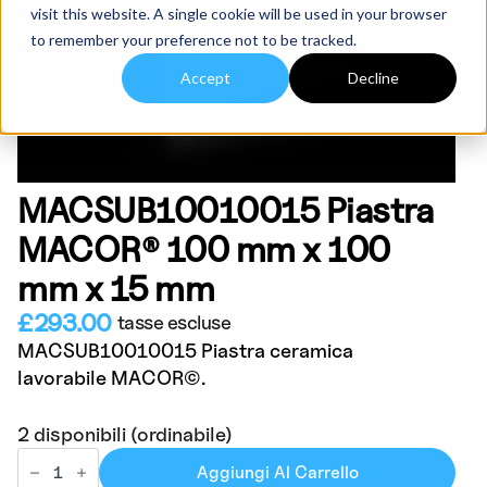
visit this website. A single cookie will be used in your browser
to remember your preference not to be tracked.
Accept
Decline
MACSUB10010015 Piastra
MACOR® 100 mm x 100
mm x 15 mm
£
293.00
tasse escluse
MACSUB10010015 Piastra ceramica
lavorabile MACOR©.
2 disponibili (ordinabile)
MACSUB10010015
MACOR®
Aggiungi Al Carrello