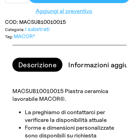
Plate
100mm
Aggiungi al preventivo
x
100mm
x
COD:
MACSUB10010015
15mm
I substrati
Categoria:
quantità
MACOR®
Tag:
Descrizione
Informazioni aggiunti
MACSUB10010015 Piastra ceramica
lavorabile MACOR©.
La preghiamo di contattarci per
verificare la disponibilità attuale
Forme e dimensioni personalizzate
sono disponibili su richiesta