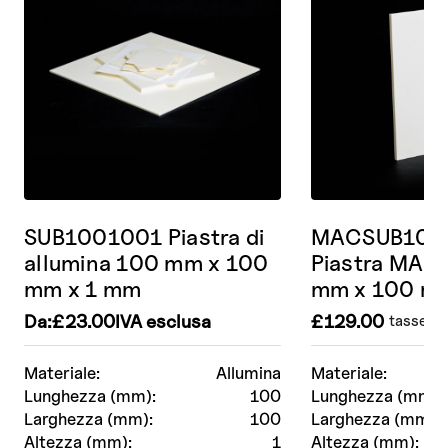
SUB1001001 Piastra di
MACSUB100
allumina 100 mm x 100
Piastra MAC
mm x 1 mm
mm x 100 m
Da:
£
23.00
IVA esclusa
£
129.00
tasse es
Materiale:
Allumina
Materiale:
Lunghezza (mm):
100
Lunghezza (mm):
Larghezza (mm):
100
Larghezza (mm):
Altezza (mm):
1
Altezza (mm):