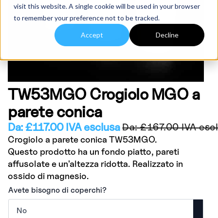
visit this website. A single cookie will be used in your browser
to remember your preference not to be tracked.
Accept
Decline
TW53MGO Crogiolo MGO a
parete conica
Da:
£
117.00
IVA esclusa
Da:
£
167.00
IVA esc
Crogiolo a parete conica TW53MGO.
Questo prodotto ha un fondo piatto, pareti
affusolate e un'altezza ridotta. Realizzato in
ossido di magnesio.
Avete bisogno di coperchi?