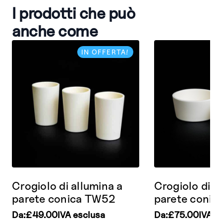
I prodotti che può
anche come
IN OFFERTA!
Crogiolo di allumina a
Crogiolo di a
parete conica TW52
parete coni
Da:
£
49.00
IVA esclusa
Da:
£
75.00
IVA e