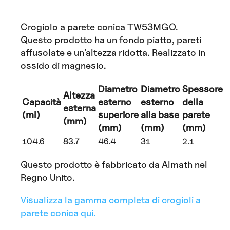
Crogiolo a parete conica TW53MGO.
Questo prodotto ha un fondo piatto, pareti
affusolate e un'altezza ridotta. Realizzato in
ossido di magnesio.
Diametro
Diametro
Spessore
Altezza
Capacità
esterno
esterno
della
esterna
(ml)
superiore
alla base
parete
(mm)
(mm)
(mm)
(mm)
104.6
83.7
46.4
31
2.1
Questo prodotto è fabbricato da Almath nel
Regno Unito.
Visualizza la gamma completa di crogioli a
parete conica qui.