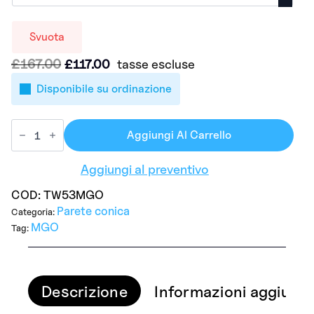
Svuota
Il
Il
£
167.00
£
117.00
tasse escluse
prezzo
prezzo
Disponibile su ordinazione
originale
attuale
era:
è:
£167.00.
£117.00.
Aggiungi Al Carrello
Aggiungi al preventivo
COD:
TW53MGO
Parete conica
Categoria:
MGO
Tag:
Descrizione
Informazioni aggiunti