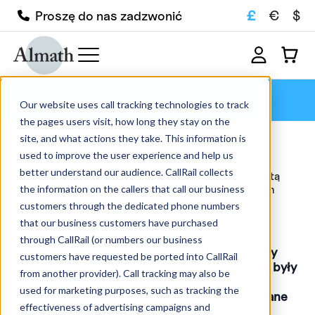
£
€
$
Proszę do nas zadzwonić
Koc z włókna
Our website uses call tracking technologies to track
the pages users visit, how long they stay on the
site, and what actions they take. This information is
Koc z włókna
used to improve the user experience and help us
better understand our audience. CallRail collects
Zapraszamy do zapoznania się z naszą szeroką ofertą
the information on the callers that call our business
zaawansowanych tygli ceramicznych i ogniotrwałych
dostępnych w sprzedaży w naszym sklepie
customers through the dedicated phone numbers
internetowym. Posiadamy ponad 1000 produktów w
that our business customers have purchased
magazynie, dostępnych do szybkiej dostawy...
Read More
through CallRail (or numbers our business
Uwaga
; choć dokładamy wszelkich starań, aby
customers have requested be ported into CallRail
podane wymiary poszczególnych produktów były
from another provider). Call tracking may also be
jak najdokładniejsze, każdy produkt jest
used for marketing purposes, such as tracking the
wykonywany ręcznie, dlatego wszystkie podane
effectiveness of advertising campaigns and
wymiary są orientacyjne.