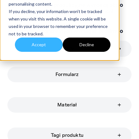
personalising content.
Ogólne tolerancje produkcyjne wynoszą około
+/-10% w stosunku do podanych wartości
If you decline, your information won’t be tracked
nominalnych.
when you visit this website. A single cookie will be
used in your browser to remember your preference
W przypadku konkretnych wymagań prosimy o
not to be tracked.
kontakt
bezpośrednio do nas.
Accept
Decline
Filtry
Formularz
Materiał
Tagi produktu