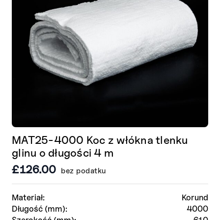
MAT25-4000 Koc z włókna tlenku
glinu o długości 4 m
£
126.00
bez podatku
Materiał:
Korund
Długość (mm):
4000
Szerokość (mm):
610