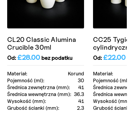
CL20 Classic Alumina
CC25 Tygiel
Crucible 30ml
cylindryczny
£
28.00
£
22.00
Od:
bez podatku
Od:
be
Materiał:
Korund
Materiał:
Pojemność (ml):
30
Pojemność (ml):
Średnica zewnętrzna (mm):
41
Średnica zewnętr
Średnica wewnętrzna (mm):
36.3
Średnica wewnętr
Wysokość (mm):
41
Wysokość (mm):
Grubość ścianki (mm):
2.3
Grubość ścianki 