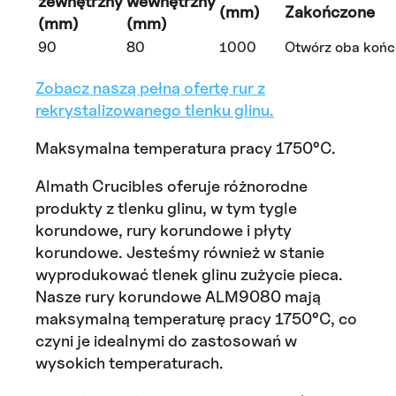
zewnętrzny
wewnętrzny
(mm)
Zakończone
(mm)
(mm)
90
80
1000
Otwórz oba końc
Zobacz naszą pełną ofertę rur z
rekrystalizowanego tlenku glinu.
Maksymalna temperatura pracy 1750°C.
Almath Crucibles oferuje różnorodne
produkty z tlenku glinu, w tym tygle
korundowe, rury korundowe i płyty
korundowe. Jesteśmy również w stanie
wyprodukować tlenek glinu zużycie pieca.
Nasze rury korundowe ALM9080 mają
maksymalną temperaturę pracy 1750°C, co
czyni je idealnymi do zastosowań w
wysokich temperaturach.