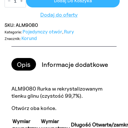
ALM9080
Dodaj Do Koszyka
Alumina
Tube
Dodaj do oferty
OD90mm
x
ID80mm
SKU:
ALM9080
Pojedynczy otwór
Rury
Kategorie:
,
Korund
Znacznik:
Opis
Informacje dodatkowe
Opi
ALM9080 Rurka w rekrystalizowanym
tlenku glinu (czystość 99,7%).
Otwórz oba końce.
Wymiar
Wymiar
Długość
Otwarte/zamkn