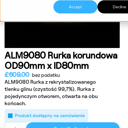
Accept
Decline
ALM9080 Rurka korundowa
OD90mm x ID80mm
£
609.00
bez podatku
ALM9080 Rurka z rekrystalizowanego
tlenku glinu (czystość 99,7%). Rurka z
pojedynczym otworem, otwarta na obu
końcach.
Produkt dostępny na zamówienie
ilość