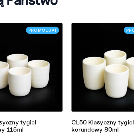
PROMOCJA!
PR
syczny tygiel
CL50 Klasyczny tygie
wy 115ml
korundowy 80ml