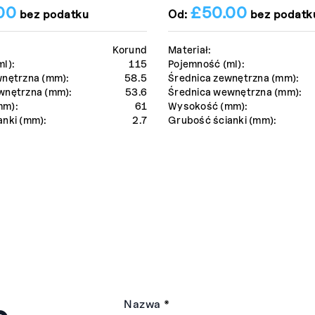
00
£
50.00
bez podatku
Od:
bez podatk
Korund
Materiał:
l):
115
Pojemność (ml):
wnętrzna (mm):
58.5
Średnica zewnętrzna (mm):
wnętrzna (mm):
53.6
Średnica wewnętrzna (mm):
mm):
61
Wysokość (mm):
anki (mm):
2.7
Grubość ścianki (mm):
Nazwa
*