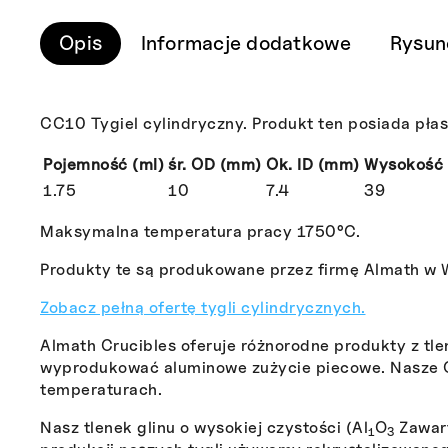
Opis
Informacje dodatkowe
Rysun
CC10 Tygiel cylindryczny. Produkt ten posiada płas
Pojemność (ml)
śr. OD (mm)
Ok. ID (mm)
Wysokość
1.75
10
7.4
39
Maksymalna temperatura pracy 1750°C.
Produkty te są produkowane przez firmę Almath w Wi
Zobacz pełną ofertę tygli cylindrycznych.
Almath Crucibles oferuje różnorodne produkty z tle
wyprodukować aluminowe zużycie piecowe. Nasze C
temperaturach.
Nasz tlenek glinu o wysokiej czystości (Al
O
Zawart
1
3