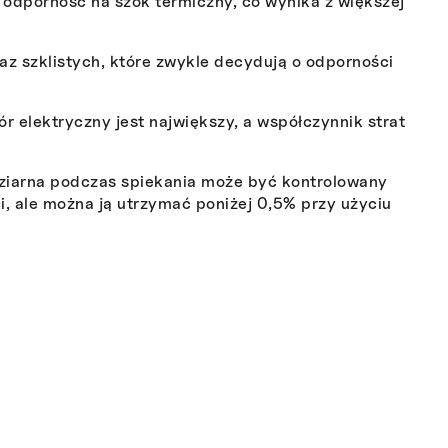
 odporność na szok termiczny, co wynika z większej
az szklistych, które zwykle decydują o odporności
r elektryczny jest największy, a współczynnik strat
t ziarna podczas spiekania może być kontrolowany
i, ale można ją utrzymać poniżej 0,5% przy użyciu