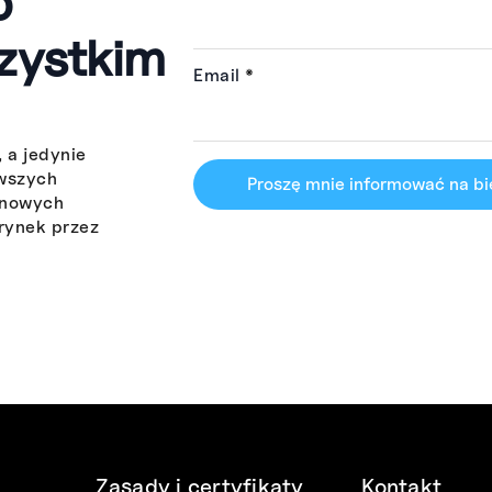
o
zystkim
Email
*
 a jedynie
owszych
Proszę mnie informować na b
 nowych
rynek przez
Zasady i certyfikaty
Kontakt