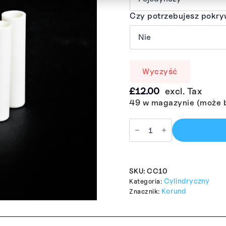
Czy potrzebujesz pokr
Wyczyść
£
12.00
excl. Tax
49 w magazynie (może 
SKU:
CC10
Cylindryczny
Kategoria:
Korund
Znacznik: