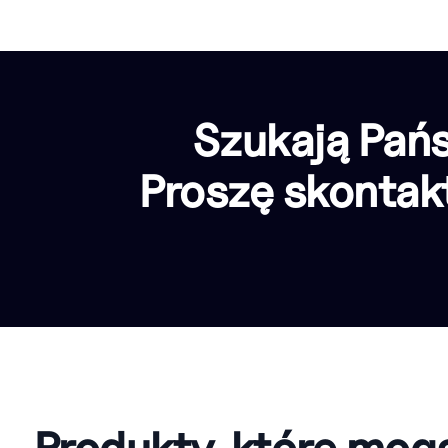
Szukają Pań
Proszę skontak
Produkty, które mog