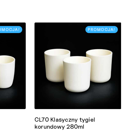
OMOCJA!
PROMOCJA!
l
CL70 Klasyczny tygiel
korundowy 280ml