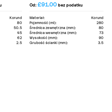
£
91.00
u
Od:
bez podatku
Korund
Materiał:
Korund
80
Pojemność (ml):
280
50.5
Średnica zewnętrzna (mm):
80
45
Średnica wewnętrzna (mm):
73
62
Wysokość (mm):
90
2.5
Grubość ścianki (mm):
3.5