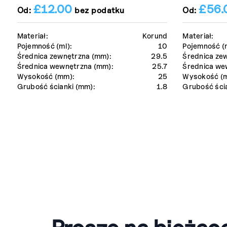
£
12.00
£
56.
Od:
bez podatku
Od:
Materiał:
Korund
Materiał:
Pojemność (ml):
10
Pojemność (m
Średnica zewnętrzna (mm):
29.5
Średnica ze
Średnica wewnętrzna (mm):
25.7
Średnica we
Wysokość (mm):
25
Wysokość (
Grubość ścianki (mm):
1.8
Grubość ści