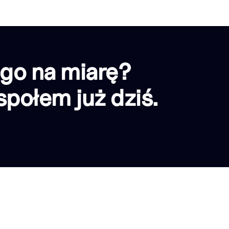
go na miarę?
połem już dziś.