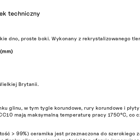
ek techniczny
kie dno, proste boki. Wykonany z rekrystalizowanego tle
 (mm)
elkiej Brytanii.
nku glinu, w tym tygle korundowe, rury korundowe i płyt
C10 mają maksymalną temperaturę pracy 1750°C, co czy
ość > 99%) ceramika jest przeznaczona do szerokiego 