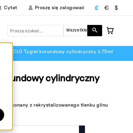
£
€
$
Cytat
Proszę się zalogować
Szukaj
Wszystkie
y
CC10 Tygiel korundowy cylindryczny 1.75ml
korundowy cylindryczny
atku
y wykonany z rekrystalizowanego tlenku glinu