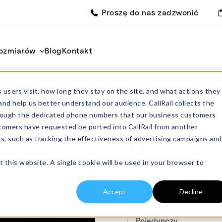
Proszę do nas zadzwonić
rozmiarów
Blog
Kontakt
75ml
Strona główna
Cylindryczn
 users visit, how long they stay on the site, and what actions they
and help us better understand our audience. CallRail collects the
through the dedicated phone numbers that our business customers
CC10 Tygiel 
tomers have requested be ported into CallRail from another
es, such as tracking the effectiveness of advertising campaigns and
1.75ml
Od:
£
12.00
bez pod
t this website. A single cookie will be used in your browser to
CC10 Tygiel cylindryczn
(99.8%).
Accept
Decline
Rozmiary opakowań