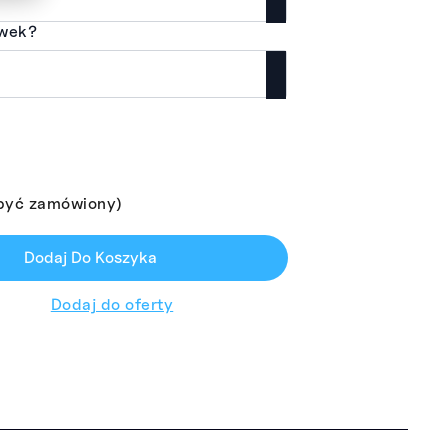
ywek?
być zamówiony)
Dodaj Do Koszyka
Dodaj do oferty