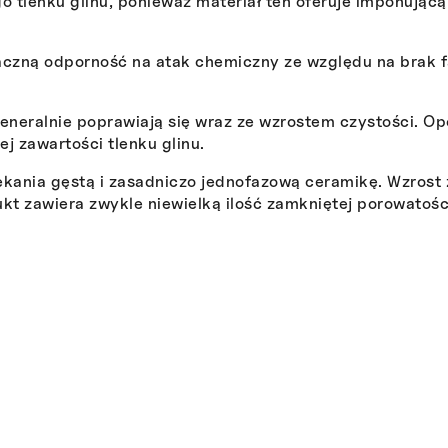
 tlenku glinu, ponieważ materiał ten oferuje imponującą
naczną odporność na atak chemiczny ze względu na brak f
eneralnie poprawiają się wraz ze wzrostem czystości. Opó
j zawartości tlenku glinu.
iekania gęstą i zasadniczo jednofazową ceramikę. Wzros
t zawiera zwykle niewielką ilość zamkniętej porowatośc