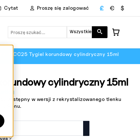
£
€
$
Cytat
Proszę się zalogować
Szukaj
Wszystkie
zny
CC25 Tygiel korundowy cylindryczny 15ml
korundowy cylindryczny 15ml
atku
5. Dostępny w wersji z rekrystalizowanego tlenku
 cyrkonu.
ywek?