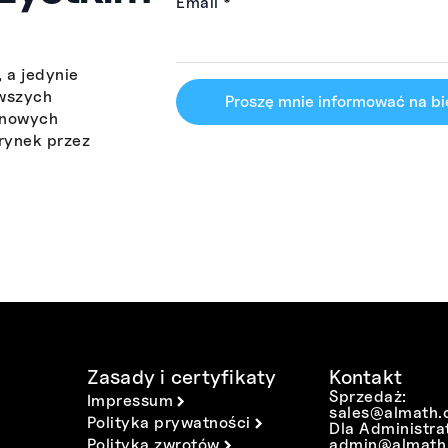
Email
*
 a jedynie
owszych
Proszę mnie informować na b
 nowych
rynek przez
Zasady i certyfikaty
Kontakt
Sprzedaż:
Impressum
sales@almath.
Polityka prywatności
Dla Administra
Polityka zwrotów
admin@almath.