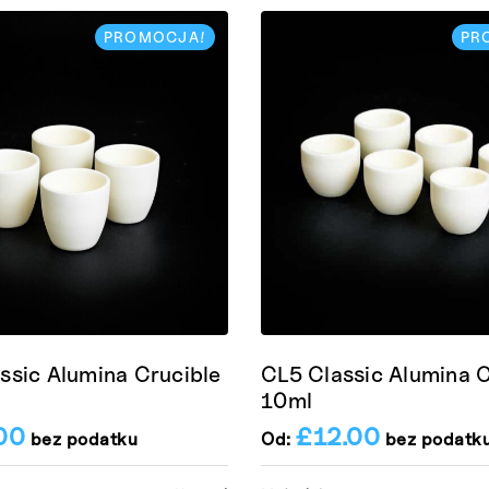
PROMOCJA!
PR
ssic Alumina Crucible
CL5 Classic Alumina C
10ml
00
£
12.00
bez podatku
Od:
bez podatk