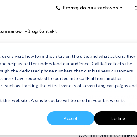
Proszę do nas zadzwonić
rozmiarów
Blog
Kontakt
5ml
Strona główna
Cylindryc
 users visit, how long they stay on the site, and what actions they
and help us better understand our audience. CallRail collects the
through the dedicated phone numbers that our business customers
CC25 Tygiel 
tomers have requested be ported into CallRail from another
es, such as tracking the effectiveness of advertising campaigns and
Od:
£
22.00
bez pod
Tygiel cylindryczny CC2
t this website. A single cookie will be used in your browser to
glinu (99,8%) lub tlenku
Rozmiary opakowań
Accept
Decline
Czy potrzebujesz pokr