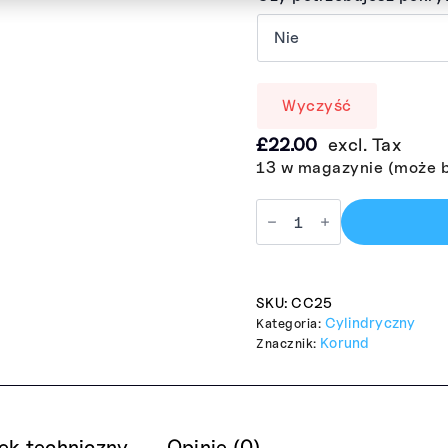
Wyczyść
£
22.00
excl. Tax
13 w magazynie (może 
SKU:
CC25
Cylindryczny
Kategoria:
Korund
Znacznik:
ek techniczny
Opinie (0)