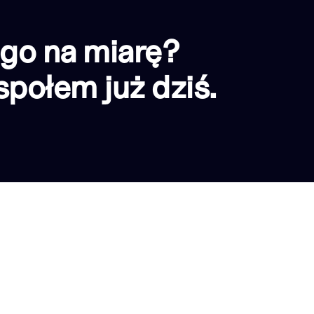
go na miarę?
połem już dziś.