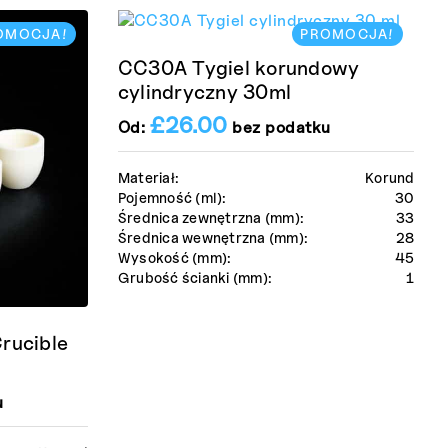
OMOCJA!
PROMOCJA!
CC30A Tygiel korundowy
cylindryczny 30ml
£
26.00
Od:
bez podatku
Materiał:
Korund
Pojemność (ml):
30
Średnica zewnętrzna (mm):
33
Średnica wewnętrzna (mm):
28
Wysokość (mm):
45
Grubość ścianki (mm):
1
rucible
u