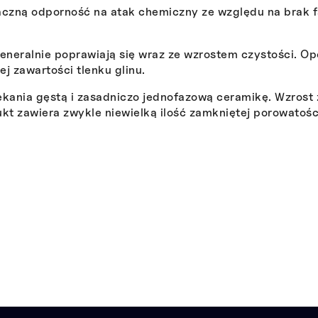
naczną odporność na atak chemiczny ze względu na brak f
eneralnie poprawiają się wraz ze wzrostem czystości. Opó
j zawartości tlenku glinu.
iekania gęstą i zasadniczo jednofazową ceramikę. Wzros
t zawiera zwykle niewielką ilość zamkniętej porowatośc