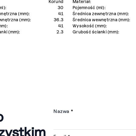
Korund
Materiał:
l):
30
Pojemność (ml):
wnętrzna (mm):
41
Średnica zewnętrzna (mm):
wnętrzna (mm):
36.3
Średnica wewnętrzna (mm):
mm):
41
Wysokość (mm):
anki (mm):
2.3
Grubość ścianki (mm):
o
Nazwa
*
zystkim