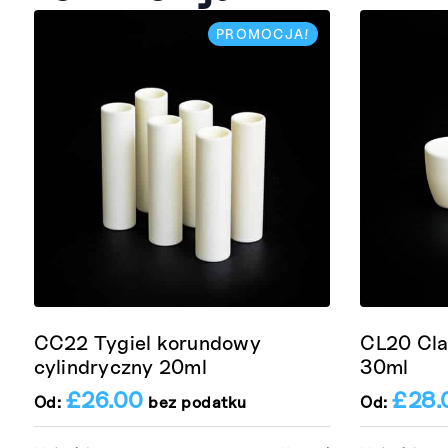
PROMOCJA!
CC22 Tygiel korundowy
CL20 Cla
cylindryczny 20ml
30ml
£
26.00
£
28.
Od:
bez podatku
Od: