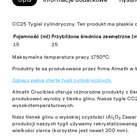
CC25 Tygiel cylindryczny. Ten produkt ma płaskie d
Pojemność (ml)
Przybliżona średnica zewnętrzna (
15
25
Maksymalna temperatura pracy 1750°C.
Produkty te są produkowane przez firmę Almath w Wi
Zobacz pełną ofertę tygli cylindrycznych.
Almath Crucibles oferuje różnorodne produkty z tlenk
produkować wyroby z tlenku glinu. Nasze tygle CC
wysokotemperaturowych.
Nasz tlenek glinu o wysokiej czystości (Al
O
Zawart
1
3
produkcji naszych tygli używamy rekrystalizowanego
wielkości ziarna (korzystne jest nawet 200 mm).