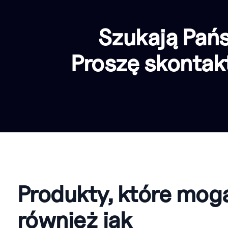
Szukają Pań
Proszę skontak
Produkty, które mog
również jak