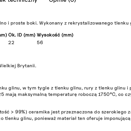
no i proste boki. Wykonany z rekrystalizowanego tlenku 
mm)
Ok. ID (mm)
Wysokość (mm)
22
56
elkiej Brytanii.
u glinu, w tym tygle z tlenku glinu, rury z tlenku glinu i
25 mają maksymalną temperaturę roboczą 1750°C, co czy
ość > 99%) ceramika jest przeznaczona do szerokiego 
 tlenku glinu, ponieważ materiał ten oferuje imponującą