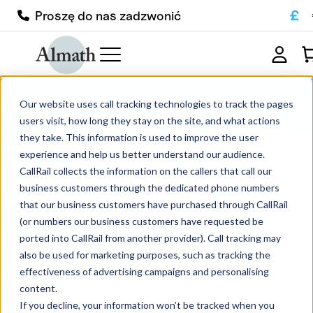
£
Proszę do nas zadzwonić
CCP100TZ Cylindryczny tygiel
Our website uses call tracking technologies to track the pages
cyrkonowy
users visit, how long they stay on the site, and what actions
they take. This information is used to improve the user
experience and help us better understand our audience.
CallRail collects the information on the callers that call our
CCP100TZ Cylindryczny
business customers through the dedicated phone numbers
tygiel cyrkonowy
that our business customers have purchased through CallRail
(or numbers our business customers have requested be
Od:
£
312.00
bez podatku
ported into CallRail from another provider). Call tracking may
CCP100TZ Cylindryczny tygiel cyrkonowy
also be used for marketing purposes, such as tracking the
Wykonane z w pełni gęstej, izoprasowanej
effectiveness of advertising campaigns and personalising
cyrkonii. Ten produkt ma płaski spód i
content.
wysokie, proste boki.
If you decline, your information won’t be tracked when you