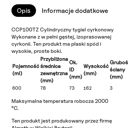
Opis
Informacje dodatkowe
Opi
CCP100TZ Cylindryczny tygiel cyrkonowy
Wykonane z w pełni gęstej, izoprasowanej
cyrkonii. Ten produkt ma płaski spód i
wysokie, proste boki.
Przybliżona
Ok.
Gruboś
Pojemność
średnica
Wysokość
ID
ściany
(ml)
zewnętrzna
(mm)
(mm)
(mm)
(mm)
600
78
73
162
3
Maksymalna temperatura robocza 2000
°C.
Ten produkt jest produkowany przez firmę
Almath w Wielkiej Brytanii.