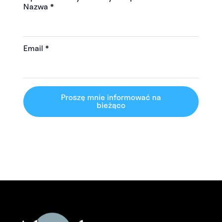
Nazwa
*
Email
*
Proszę mnie informować na
bieżąco