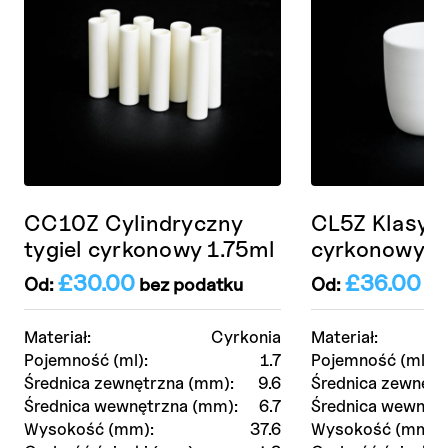
CC10Z Cylindryczny
CL5Z Klasycz
tygiel cyrkonowy 1.75ml
cyrkonowy 7
£
30.00
£
36.00
Od:
bez podatku
Od:
be
Materiał:
Cyrkonia
Materiał:
Pojemność (ml):
1.7
Pojemność (ml):
Średnica zewnętrzna (mm):
9.6
Średnica zewnętr
Średnica wewnętrzna (mm):
6.7
Średnica wewnętr
Wysokość (mm):
37.6
Wysokość (mm):