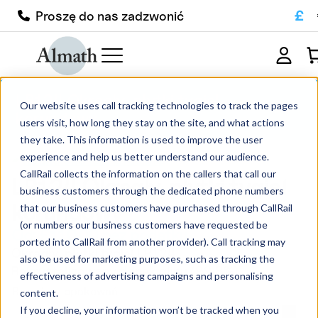
£
Proszę do nas zadzwonić
LR124 Okrągły, płytki tygiel
Our website uses call tracking technologies to track the pages
korundowy
users visit, how long they stay on the site, and what actions
they take. This information is used to improve the user
experience and help us better understand our audience.
CallRail collects the information on the callers that call our
LR124 Okrągły, płytki tygiel
business customers through the dedicated phone numbers
korundowy
that our business customers have purchased through CallRail
(or numbers our business customers have requested be
Od:
£
110.00
bez podatku
ported into CallRail from another provider). Call tracking may
Okrągły, płytki tygiel LR124.
also be used for marketing purposes, such as tracking the
Rekrystalizowany tlenek glinu (99,8%).
effectiveness of advertising campaigns and personalising
Rozmiary opakowań
content.
If you decline, your information won’t be tracked when you