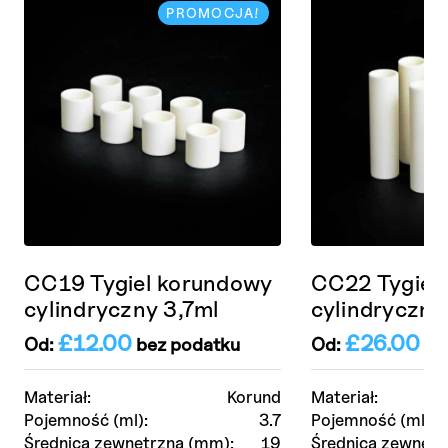
PROMOCJA!
CC19 Tygiel korundowy
CC22 Tygiel
cylindryczny 3,7ml
cylindryczny
£
12.00
£
26.00
Od:
bez podatku
Od:
be
Materiał:
Korund
Materiał:
Pojemność (ml):
3.7
Pojemność (ml):
Średnica zewnętrzna (mm):
19
Średnica zewnętr