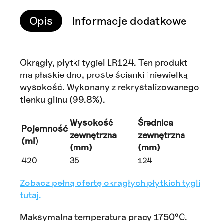
Opis
Informacje dodatkowe
Ry
Okrągły, płytki tygiel LR124. Ten produkt
ma płaskie dno, proste ścianki i niewielką
wysokość. Wykonany z rekrystalizowanego
tlenku glinu (99.8%).
Wysokość
Średnica
Pojemność
zewnętrzna
zewnętrzna
(ml)
(mm)
(mm)
420
35
124
Zobacz pełną ofertę okrągłych płytkich tygli
tutaj.
Maksymalna temperatura pracy 1750°C.