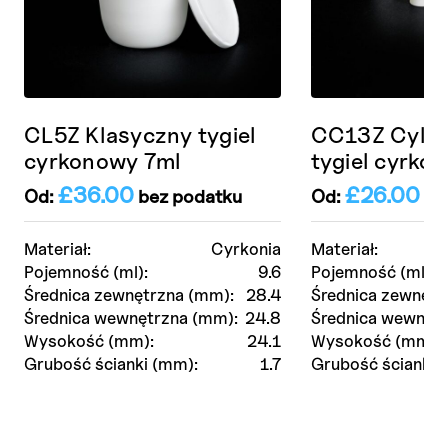
CL5Z Klasyczny tygiel
CC13Z Cylin
cyrkonowy 7ml
tygiel cyrko
£
36.00
£
26.00
Od:
bez podatku
Od:
be
Materiał:
Cyrkonia
Materiał:
Pojemność (ml):
9.6
Pojemność (ml):
Średnica zewnętrzna (mm):
28.4
Średnica zewnętr
Średnica wewnętrzna (mm):
24.8
Średnica wewnętr
Wysokość (mm):
24.1
Wysokość (mm):
Grubość ścianki (mm):
1.7
Grubość ścianki 