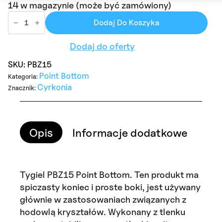
14 w magazynie (może być zamówiony)
ilość
PBZ15
Dodaj Do Koszyka
Point
Bottom
Dodaj do oferty
Zirconia
Crucible
SKU:
PBZ15
Point Bottom
Kategoria:
Cyrkonia
Znacznik:
Opis
Informacje dodatkowe
Tygiel PBZ15 Point Bottom. Ten produkt ma
spiczasty koniec i proste boki, jest używany
głównie w zastosowaniach związanych z
hodowlą kryształów. Wykonany z tlenku