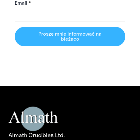
Email
*
Proszę mnie informować na
bieżąco
Almath Crucibles Ltd.