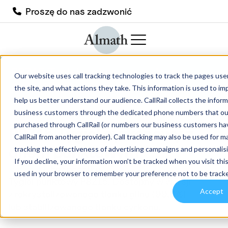
Proszę do nas zadzwonić
PBZ15 Tygiel cyrkonowy z dnem
Our website uses call tracking technologies to track the pages user
punktowym
the site, and what actions they take. This information is used to i
help us better understand our audience. CallRail collects the informa
business customers through the dedicated phone numbers that ou
purchased through CallRail (or numbers our business customers ha
PBZ15 Tygiel cyrkonowy z
CallRail from another provider). Call tracking may also be used for 
dnem punktowym
tracking the effectiveness of advertising campaigns and personalis
If you decline, your information won’t be tracked when you visit this
£
92.00
bez podatku
used in your browser to remember your preference not to be track
Tygiel punktowy PBZ15. Dostępny w wersji
Accept
z rekrystalizowanego tlenku glinu (99,8%)
lub stabilizowanego tlenku cyrkonu.