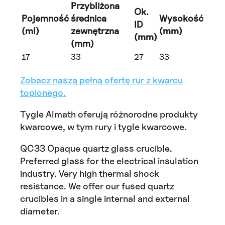
Przybliżona
Ok.
Pojemność
średnica
Wysokość
ID
(ml)
zewnętrzna
(mm)
(mm)
(mm)
17
33
27
33
Zobacz naszą pełną ofertę rur z kwarcu
topionego.
Tygle Almath oferują różnorodne produkty
kwarcowe, w tym rury i tygle kwarcowe.
QC33 Opaque quartz glass crucible.
Preferred glass for the electrical insulation
industry. Very high thermal shock
resistance. We offer our fused quartz
crucibles in a single internal and external
diameter.