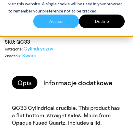
visit this website. A single cookie will be used in your browser
30 w magazynie (może być zamówiony)
to remember your preference not to be tracked.
ilość
QC33
Dodaj Do Koszyka
Cylindrical
Accept
Decline
Quartz
Dodaj do oferty
Crucible
17ml
OD
SKU:
QC33
33mm
Cylindryczny
Kategoria:
x
ID
Kwarc
Znacznik:
27mm
x
33mm
H
Opis
Informacje dodatkowe
Opi
QC33 Cylindrical crucible. This product has
a flat bottom, straight sides. Made from
Opaque Fused Quartz. Includes a lid.