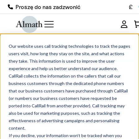
£
Proszę do nas zadzwonić
QC33 Cylindryczny tygiel kwarcowy
Our website uses call tracking technologies to track the pages
17ml OD 33mm x ID 27mm x 33mm H
users visit, how long they stay on the site, and what actions
they take. This information is used to improve the user
experience and help us better understand our audience.
CallRail collects the information on the callers that call our
QC33 Cylindryczny tygiel
business customers through the dedicated phone numbers
kwarcowy 17ml OD 33mm x
that our business customers have purchased through CallRail
(or numbers our business customers have requested be
ID 27mm x 33mm H
ported into CallRail from another provider). Call tracking may
€
78.57
also be used for marketing purposes, such as tracking the
bez podatku
effectiveness of advertising campaigns and personalising
QC33 Cylindryczny tygiel z
content.
nieprzezroczystego kwarcu topionego.
If you decline, your information won’t be tracked when you