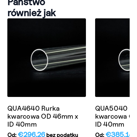
Państwo
również jak
QUA4640 Rurka
QUA5040 Ru
kwarcowa OD 46mm x
kwarcowa O
ID 40mm
ID 40mm
€
296.26
€
385.14
Od:
bez podatku
Od:
b