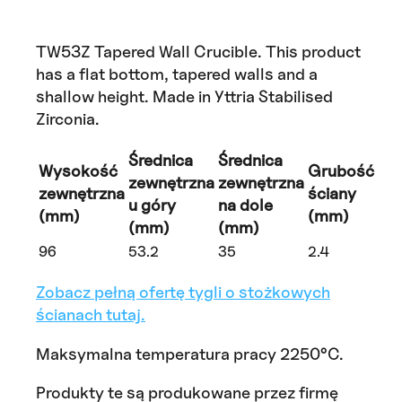
TW53Z Tapered Wall Crucible. This product
has a flat bottom, tapered walls and a
shallow height. Made in Yttria Stabilised
Zirconia.
Średnica
Średnica
Wysokość
Grubość
zewnętrzna
zewnętrzna
zewnętrzna
ściany
u góry
na dole
(mm)
(mm)
(mm)
(mm)
96
53.2
35
2.4
Zobacz pełną ofertę tygli o stożkowych
ścianach tutaj.
Maksymalna temperatura pracy 2250°C.
Produkty te są produkowane przez firmę