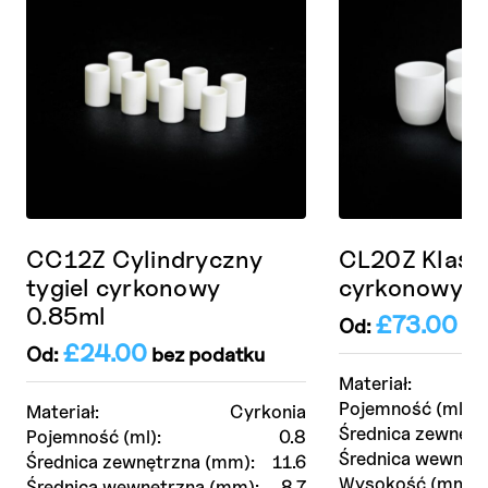
CC12Z Cylindryczny
CL20Z Klasyc
tygiel cyrkonowy
cyrkonowy 3
0.85ml
£
73.00
Od:
be
£
24.00
Od:
bez podatku
Materiał:
Pojemność (ml):
Materiał:
Cyrkonia
Średnica zewnętr
Pojemność (ml):
0.8
Średnica wewnętr
Średnica zewnętrzna (mm):
11.6
Wysokość (mm):
Średnica wewnętrzna (mm):
8.7