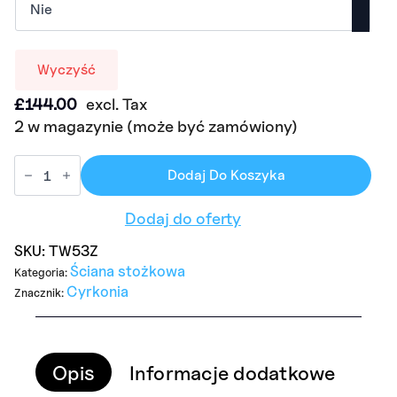
Wyczyść
£
144.00
excl. Tax
2 w magazynie (może być zamówiony)
Dodaj Do Koszyka
Dodaj do oferty
SKU:
TW53Z
Ściana stożkowa
Kategoria:
Cyrkonia
Znacznik:
Opis
Informacje dodatkowe
Ry